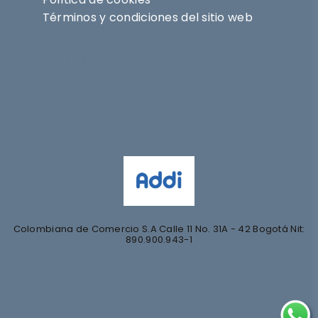
Términos y condiciones del sitio web
Síguenos en
@nihlo.co
@magentabynihlo
Colombiana de Comercio S.A Calle 11 No. 31A - 42 Bogotá Nit:
890.900.943-1