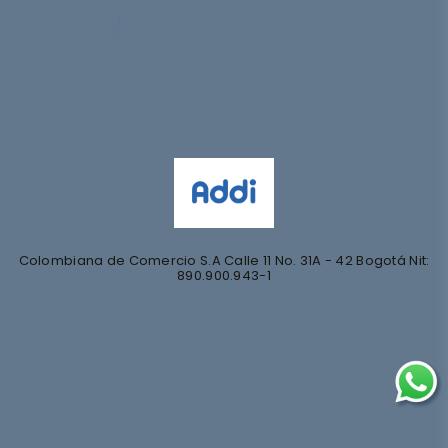
Síguenos en
@nihlo.co
@magentabynihlo
Colombiana de Comercio S.A Calle 11 No. 31A - 42 Bogotá Nit:
890.900.943-1