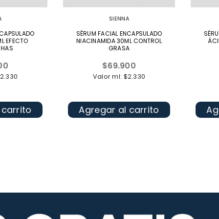
A
SIENNA
NCAPSULADO
SÉRUM FACIAL ENCAPSULADO
SÉRU
ML EFECTO
NIACINAMIDA 30ML CONTROL
ÁCI
CHAS
GRASA
Precio
00
$69.900
l
habitual
$2.330
Valor ml: $2.330
 carrito
Agregar al carrito
Ag