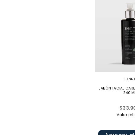
SIENN
JABÓN FACIAL CAR
240 M
Precio
$33.9
habitua
Valor ml: