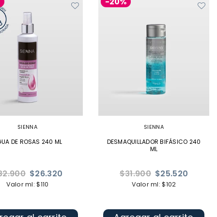
%
-20%
SIENNA
SIENNA
UA DE ROSAS 240 ML
DESMAQUILLADOR BIFÁSICO 240
ML
ecio
Precio
32.900
$26.320
$31.900
$25.520
bitual
habitual
Valor ml: $110
Valor ml: $102