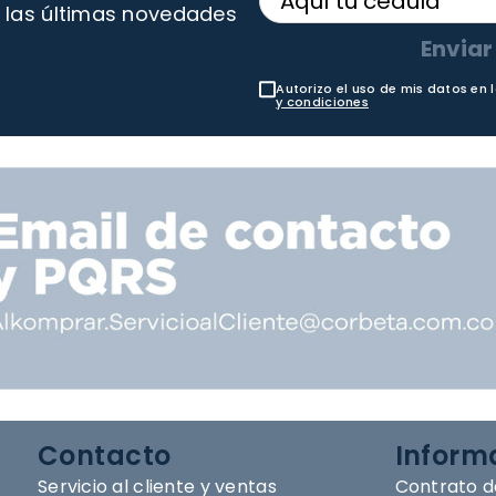
 las últimas novedades
Enviar
Autorizo el uso de mis datos en 
y condiciones
Contacto
Inform
Servicio al cliente y ventas
Contrato d