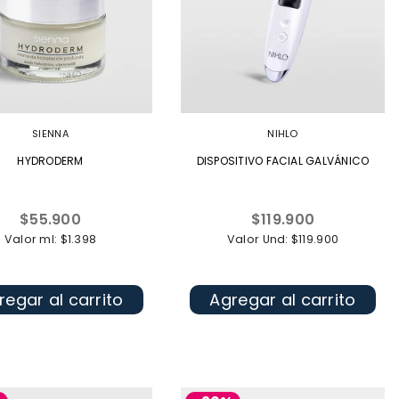
SIENNA
NIHLO
HYDRODERM
DISPOSITIVO FACIAL GALVÁNICO
Precio
Precio
$55.900
$119.900
habitual
habitual
Valor ml: $1.398
Valor Und: $119.900
regar al carrito
Agregar al carrito