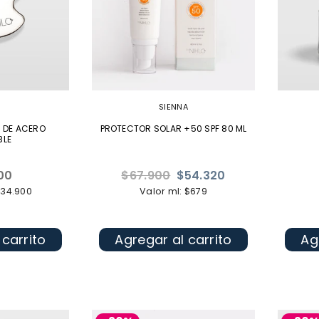
SIENNA
L DE ACERO
PROTECTOR SOLAR +50 SPF 80 ML
BLE
Precio
00
$67.900
$54.320
l
habitual
$34.900
Valor ml: $679
 carrito
Agregar al carrito
Ag