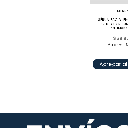
SIENN
SÉRUM FACIAL E
GLUTATIÓN 30
ANTIMAN
Precio
$69.9
habitua
Valor ml: 
Agregar al