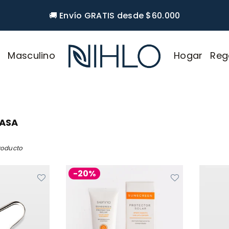
🚚 Envío GRATIS desde $60.000
r
Masculino
Hogar
Reg
NIHLO
RASA
roducto
-20%