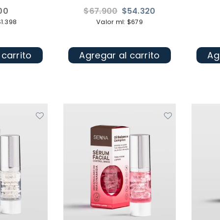
Precio
00
$67.900
$54.320
l
habitual
$1.398
Valor ml: $679
 carrito
Agregar al carrito
Ag