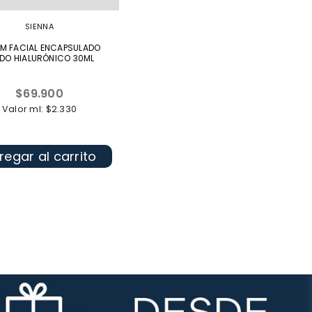
SIENNA
M FACIAL ENCAPSULADO
DO HIALURÓNICO 30ML
Precio
$69.900
habitual
Valor ml: $2.330
regar al carrito