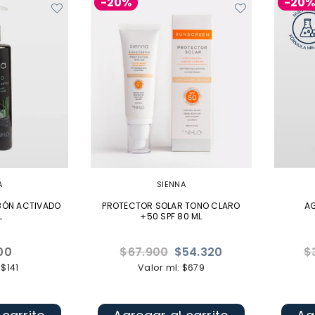
-20%
-20
A
SIENNA
BÓN ACTIVADO
PROTECTOR SOLAR TONO CLARO
AG
L
+50 SPF 80 ML
Precio
Pr
00
$67.900
$54.320
$
l
habitual
ha
 $141
Valor ml: $679