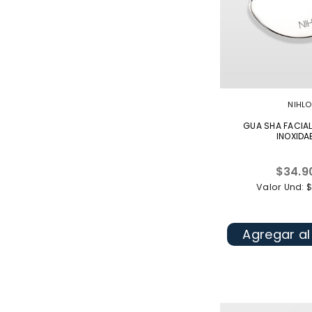
NIHLO
GUA SHA FACIA
INOXIDA
Precio
$34.9
habitua
Valor Und: 
Agregar al