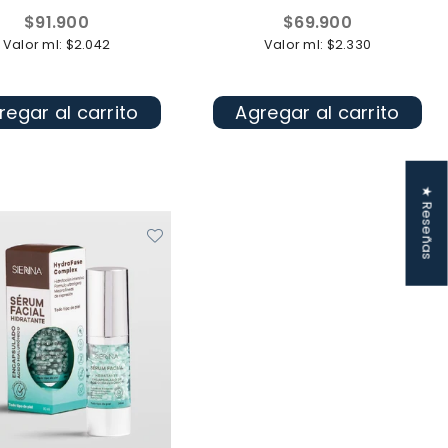
Precio
Precio
$91.900
$69.900
habitual
habitual
Valor ml: $2.042
Valor ml: $2.330
regar al carrito
Agregar al carrito
★ Reseñas