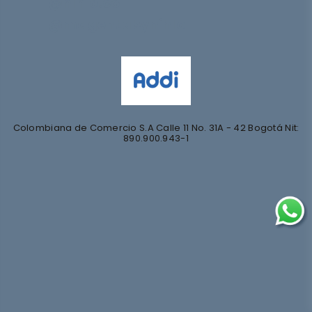
@nihlo.co
@magentabynihlo
Colombiana de Comercio S.A Calle 11 No. 31A - 42 Bogotá Nit:
890.900.943-1