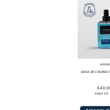
MAGN
AGUA DE COLONIA Í
Precio
$40.9
habitua
Valor ml: