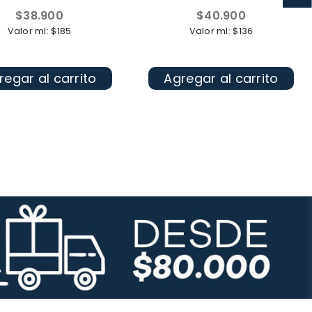
Precio
Precio
$38.900
$40.900
habitual
habitual
Valor ml: $185
Valor ml: $136
regar al carrito
Agregar al carrito