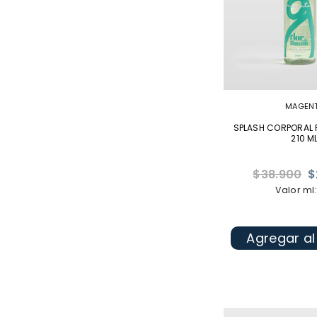
MAGEN
SPLASH CORPORAL F
210 M
Precio
$38.900
$
habitual
Valor ml:
Agregar al