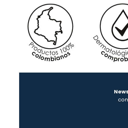
News
con