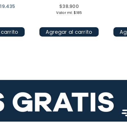
Precio
19.435
$38.900
habitual
Valor ml: $185
 carrito
Agregar al carrito
Ag