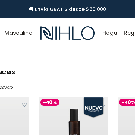
🚚 Envío GRATIS desde $60.000
r
Masculino
Hogar
Reg
NIHLO
NCIAS
roducto
-40%
-40