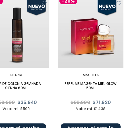
%
-20%
SIENNA
MAGENTA
A DE COLONIA GRANADA
PERFUME MAGENTA MIEL GLOW
SIENNA 60ML
50ML
ecio
Precio
59.900
$35.940
$89.900
$71.920
bitual
habitual
Valor ml: $599
Valor ml: $1.438