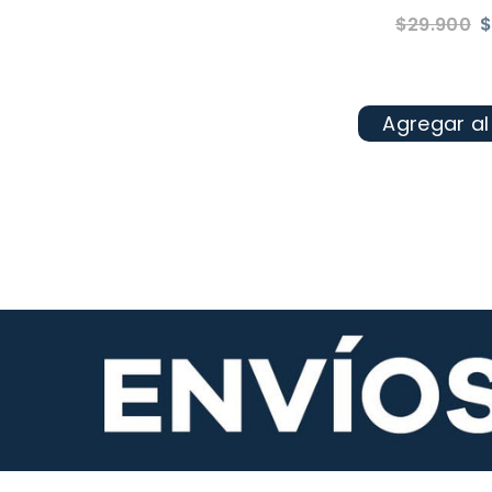
Precio
$29.900
$
habitual
Agregar al