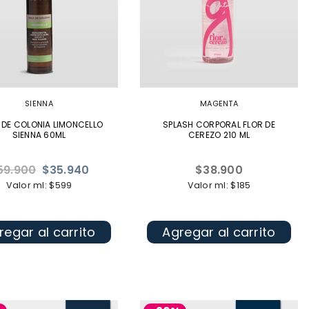
SIENNA
MAGENTA
DE COLONIA LIMONCELLO
SPLASH CORPORAL FLOR DE
SIENNA 60ML
CEREZO 210 ML
ecio
Precio
59.900
$35.940
$38.900
bitual
habitual
Valor ml: $599
Valor ml: $185
regar al carrito
Agregar al carrito