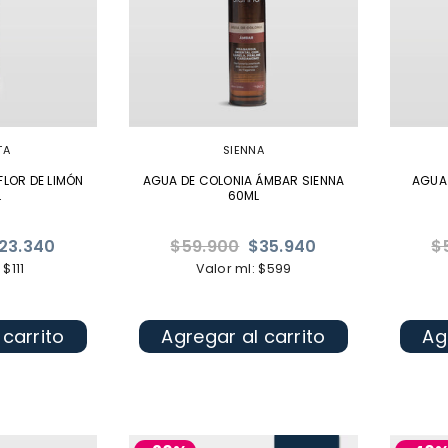
TA
SIENNA
LOR DE LIMÓN
AGUA DE COLONIA ÁMBAR SIENNA
AGUA 
L
60ML
Precio
Pr
23.340
$59.900
$35.940
$
habitual
ha
 $111
Valor ml: $599
 carrito
Agregar al carrito
Ag