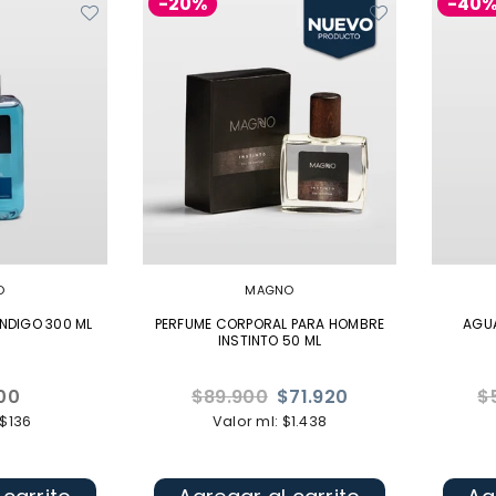
-20%
-40
O
MAGNO
NDIGO 300 ML
PERFUME CORPORAL PARA HOMBRE
AGU
INSTINTO 50 ML
Precio
Pr
00
$89.900
$71.920
$
l
habitual
ha
 $136
Valor ml: $1.438