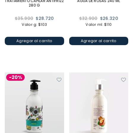
TRATAMIENTO CAPILAR ANTIFRIZZ
AGUA DE ROSAS 240 ML
280 G
Precio
Precio
$35.900
$28.720
$32.900
$26.320
habitual
habitual
Valor g: $103
Valor ml: $110
Agregar al carrito
Agregar al carrito
-20%