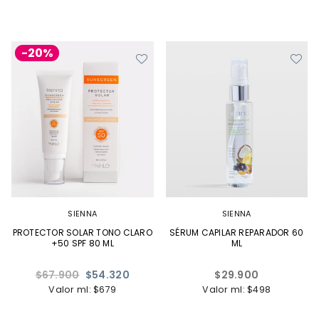
-20%
SIENNA
SIENNA
PROTECTOR SOLAR TONO CLARO
SÉRUM CAPILAR REPARADOR 60
+50 SPF 80 ML
ML
Precio
Precio
$67.900
$54.320
$29.900
habitual
habitual
Valor ml: $679
Valor ml: $498