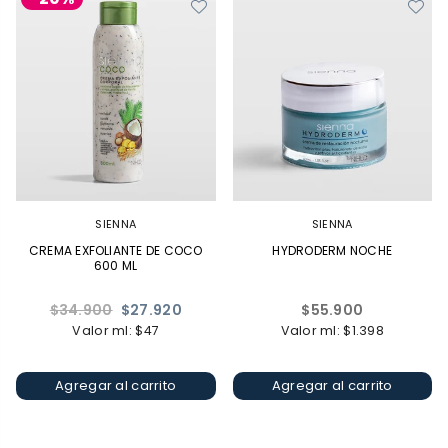
SIENNA
SIENNA
CREMA EXFOLIANTE DE COCO
HYDRODERM NOCHE
600 ML
Precio
Precio
$34.900
$27.920
$55.900
habitual
habitual
Valor ml: $47
Valor ml: $1.398
Agregar al carrito
Agregar al carrito