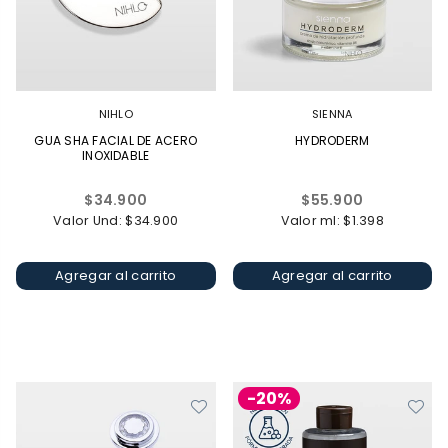
NIHLO
SIENNA
GUA SHA FACIAL DE ACERO
HYDRODERM
INOXIDABLE
Precio
Precio
$34.900
$55.900
habitual
habitual
Valor Und: $34.900
Valor ml: $1.398
Agregar al carrito
Agregar al carrito
-20%