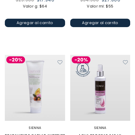
$29.900
$17.940
$34.500
$27.600
habitual
habitual
Valor g: $64
Valor ml: $55
Agregar al carrito
Agregar al carrito
-20%
-20%
SIENNA
SIENNA