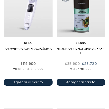
NIHLO
SIENNA
DISPOSITIVO FACIAL GALVÁNICO
SHAMPOO SIN SAL ADICIONADA 1
L
Precio
Precio
$119.900
$35.900
$28.720
habitual
habitual
Valor Und: $119.900
Valor ml: $29
Agregar al carrito
Agregar al carrito