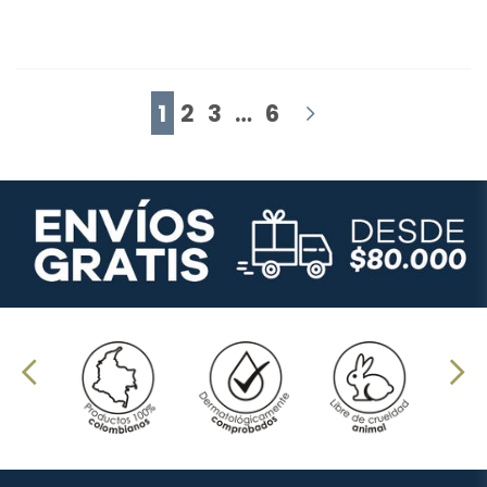
1
2
3
…
6