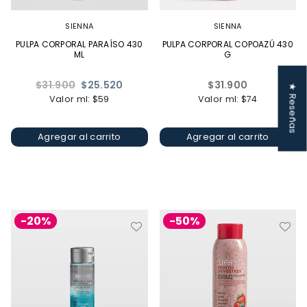
SIENNA
SIENNA
PULPA CORPORAL PARAÍSO 430
PULPA CORPORAL COPOAZÚ 430
ML
G
Precio
Precio
$31.900
$25.520
$31.900
★ Reseñas
habitual
habitual
Valor ml: $59
Valor ml: $74
Agregar al carrito
Agregar al carrito
-20%
-50%