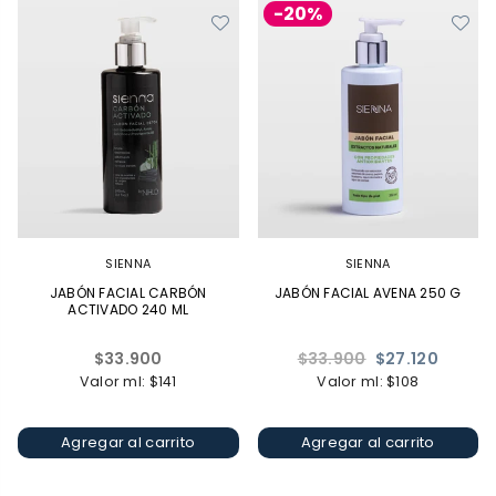
-20%
SIENNA
SIENNA
JABÓN FACIAL CARBÓN
JABÓN FACIAL AVENA 250 G
ACTIVADO 240 ML
Precio
Precio
$33.900
$33.900
$27.120
habitual
habitual
Valor ml: $141
Valor ml: $108
Agregar al carrito
Agregar al carrito