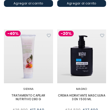
Agregar al carrito
Agregar al carrito
-40%
-20%
SIENNA
MAGNO
TRATAMIENTO CAPILAR
CREMA HIDRATANTE MASCULINA
NUTRITIVO 280 G
3 EN 1 500 ML
Precio
Precio