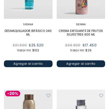
SIENNA
SIENNA
DESMAQUILLADOR BIFÁSICO 240
CREMA EXFOLIANTE DE FRUTOS
ML
SILVESTRES 600 ML
Precio
Precio
$31.900
$25.520
$34.900
$17.450
habitual
habitual
Valor ml: $102
Valor ml: $29
Agregar al carrito
Agregar al carrito
-20%