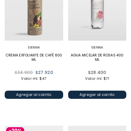
SIENNA
SIENNA
CREMA EXFOLIANTE DE CAFÉ 600
AGUA MICELAR DE ROSAS 400
ML
ML
Precio
Precio
$34.900
$27.920
$28.400
habitual
habitual
Valor ml: $47
Valor ml: $71
Agregar al carrito
Agregar al carrito
-20%