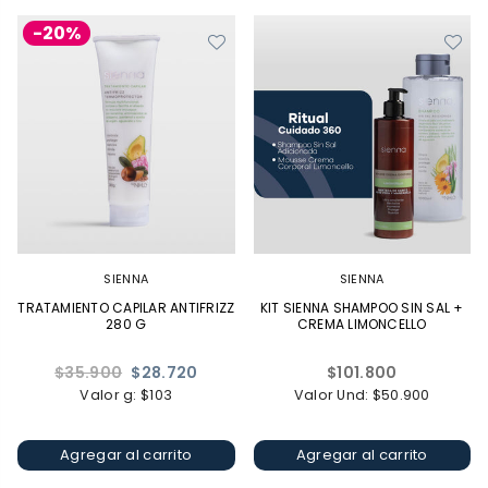
-20%
SIENNA
SIENNA
TRATAMIENTO CAPILAR ANTIFRIZZ
KIT SIENNA SHAMPOO SIN SAL +
280 G
CREMA LIMONCELLO
Precio
Precio
$35.900
$28.720
$101.800
habitual
habitual
Valor g: $103
Valor Und: $50.900
Agregar al carrito
Agregar al carrito