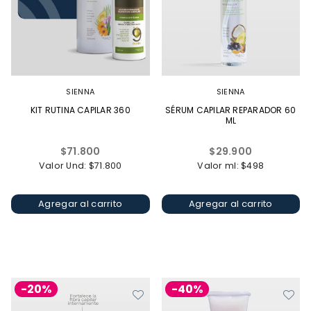
SIENNA
SIENNA
KIT RUTINA CAPILAR 360
SÉRUM CAPILAR REPARADOR 60
ML
Precio
Precio
$71.800
$29.900
habitual
habitual
Valor Und: $71.800
Valor ml: $498
Agregar al carrito
Agregar al carrito
-20%
-40%