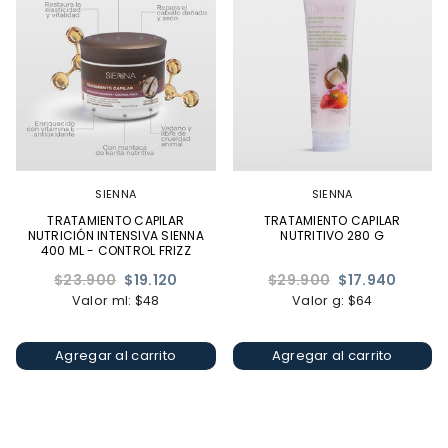
SIENNA
SIENNA
TRATAMIENTO CAPILAR
TRATAMIENTO CAPILAR
NUTRICIÓN INTENSIVA SIENNA
NUTRITIVO 280 G
400 ML - CONTROL FRIZZ
Precio
Precio
$23.900
$19.120
$29.900
$17.940
habitual
habitual
Valor ml: $48
Valor g: $64
Agregar al carrito
Agregar al carrito