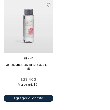
SIENNA
AGUA MICELAR DE ROSAS 400
ML
Precio
$28.400
habitual
Valor ml: $71
Agregar al carrito