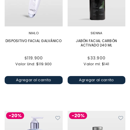
NIHLO
SIENNA
DISPOSITIVO FACIAL GALVÁNICO
JABÓN FACIAL CARBÓN
ACTIVADO 240 ML
Precio
Precio
$119.900
$33.900
habitual
habitual
Valor Und: $119.900
Valor ml: $141
Agregar al carrito
Agregar al carrito
-20%
-20%