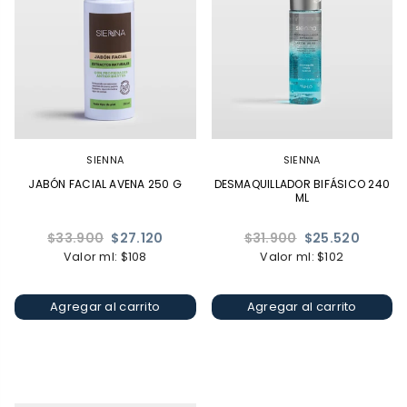
SIENNA
SIENNA
JABÓN FACIAL AVENA 250 G
DESMAQUILLADOR BIFÁSICO 240
ML
Precio
Precio
$33.900
$27.120
$31.900
$25.520
habitual
habitual
Valor ml: $108
Valor ml: $102
Agregar al carrito
Agregar al carrito