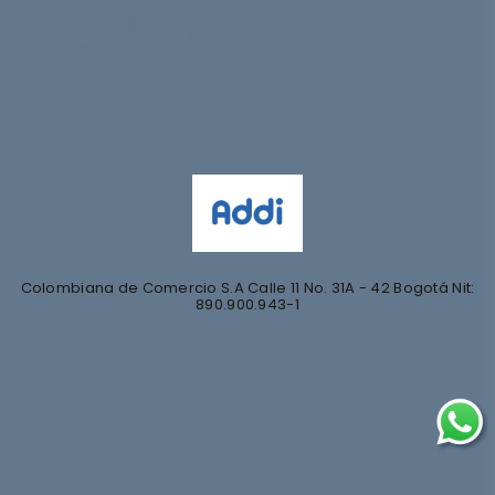
Síguenos en
@nihlo.co
@magentabynihlo
Colombiana de Comercio S.A Calle 11 No. 31A - 42 Bogotá Nit:
890.900.943-1