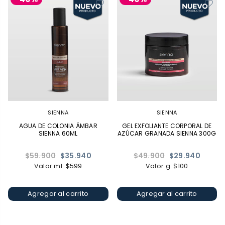
SIENNA
SIENNA
AGUA DE COLONIA ÁMBAR
GEL EXFOLIANTE CORPORAL DE
SIENNA 60ML
AZÚCAR GRANADA SIENNA 300G
Precio
Precio
$59.900
$35.940
$49.900
$29.940
habitual
habitual
Valor ml: $599
Valor g: $100
Agregar al carrito
Agregar al carrito