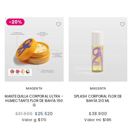
-20%
MAGENTA
MAGENTA
MANTEQUILLA CORPORAL ULTRA -
SPLASH CORPORAL FLOR DE
HUMECTANTE FLOR DE BAHÍA 150
BAHÍA 210 ML
G
Precio
Precio
$31.900
$25.520
$38.900
habitual
habitual
Valor g: $170
Valor ml: $185