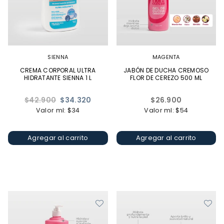
SIENNA
MAGENTA
CREMA CORPORAL ULTRA
JABÓN DE DUCHA CREMOSO
HIDRATANTE SIENNA 1 L
FLOR DE CEREZO 500 ML
Precio
Precio
$42.900
$34.320
$26.900
habitual
habitual
Valor ml: $34
Valor ml: $54
Agregar al carrito
Agregar al carrito