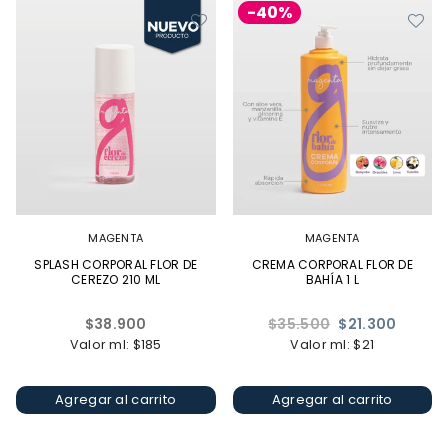
-40%
MAGENTA
MAGENTA
SPLASH CORPORAL FLOR DE
CREMA CORPORAL FLOR DE
CEREZO 210 ML
BAHÍA 1 L
Precio
Precio
$38.900
$35.500
$21.300
habitual
habitual
Valor ml: $185
Valor ml: $21
Agregar al carrito
Agregar al carrito