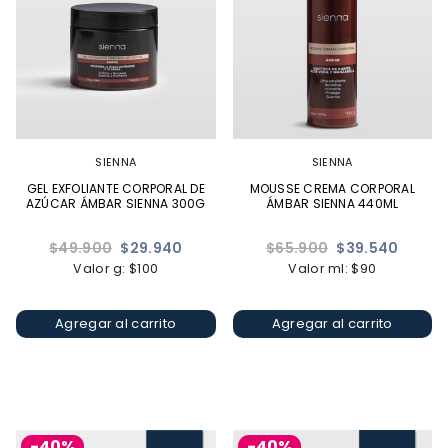
SIENNA
SIENNA
GEL EXFOLIANTE CORPORAL DE
MOUSSE CREMA CORPORAL
AZÚCAR ÁMBAR SIENNA 300G
ÁMBAR SIENNA 440ML
Precio
Precio
$49.900
$29.940
$65.900
$39.540
habitual
habitual
Valor g: $100
Valor ml: $90
Agregar al carrito
Agregar al carrito
-40%
-40%