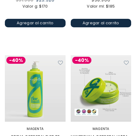
$31.900
$25.520
$38.900
habitual
habitual
Valor g: $170
Valor ml: $185
Agregar al carrito
Agregar al carrito
-40%
-40%
MAGENTA
MAGENTA