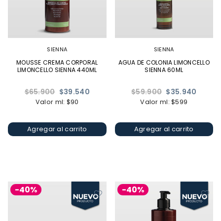
SIENNA
SIENNA
MOUSSE CREMA CORPORAL
AGUA DE COLONIA LIMONCELLO
LIMONCELLO SIENNA 440ML
SIENNA 60ML
Precio
Precio
$65.900
$39.540
$59.900
$35.940
habitual
habitual
Valor ml: $90
Valor ml: $599
Agregar al carrito
Agregar al carrito
-40%
-40%