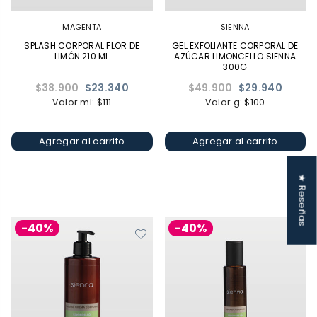
MAGENTA
SIENNA
SPLASH CORPORAL FLOR DE
GEL EXFOLIANTE CORPORAL DE
LIMÓN 210 ML
AZÚCAR LIMONCELLO SIENNA
300G
Precio
Precio
$38.900
$23.340
$49.900
$29.940
habitual
habitual
Valor ml: $111
Valor g: $100
Agregar al carrito
Agregar al carrito
★ Reseñas
-40%
-40%