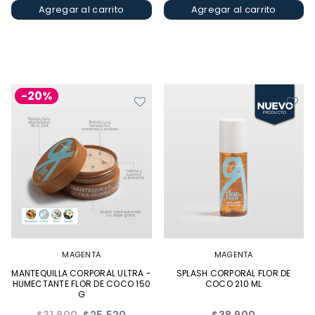
Agregar al carrito
Agregar al carrito
-20%
MAGENTA
MAGENTA
MANTEQUILLA CORPORAL ULTRA -
SPLASH CORPORAL FLOR DE
HUMECTANTE FLOR DE COCO 150
COCO 210 ML
G
Precio
Precio