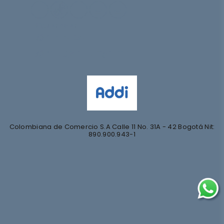
Síguenos en
@nihlo.co
@magentabynihlo
Colombiana de Comercio S.A Calle 11 No. 31A - 42 Bogotá Nit:
890.900.943-1