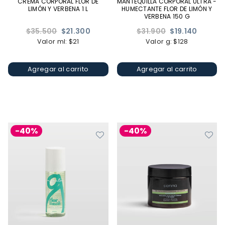
CREMA CORPORAL FLOR DE
MANTEQUILLA CORPORAL ULTRA -
LIMÓN Y VERBENA 1 L
HUMECTANTE FLOR DE LIMÓN Y
VERBENA 150 G
Precio
Precio
$35.500
$21.300
$31.900
$19.140
habitual
habitual
Valor ml: $21
Valor g: $128
Agregar al carrito
Agregar al carrito
-40%
-40%