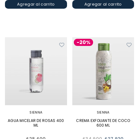
Agregar al carrito
Agregar al carrito
-20%
SIENNA
SIENNA
AGUA MICELAR DE ROSAS 400
CREMA EXFOLIANTE DE COCO
ML
600 ML
Precio
Precio