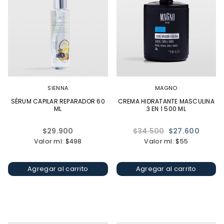
SIENNA
MAGNO
SÉRUM CAPILAR REPARADOR 60
CREMA HIDRATANTE MASCULINA
ML
3 EN 1 500 ML
Precio
Precio
$29.900
$34.500
$27.600
habitual
habitual
Valor ml: $498
Valor ml: $55
Agregar al carrito
Agregar al carrito