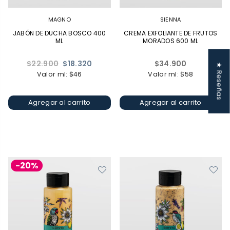
MAGNO
SIENNA
JABÓN DE DUCHA BOSCO 400
CREMA EXFOLIANTE DE FRUTOS
ML
MORADOS 600 ML
Precio
Precio
$22.900
$18.320
$34.900
★ Reseñas
habitual
habitual
Valor ml: $46
Valor ml: $58
Agregar al carrito
Agregar al carrito
-20%