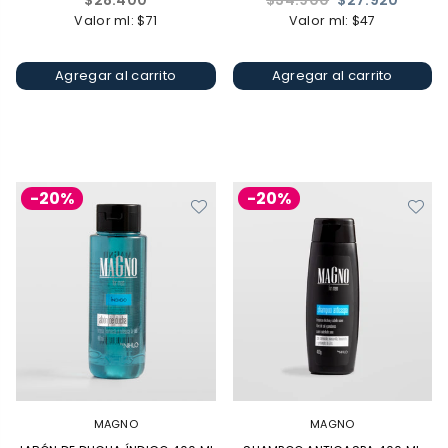
$28.400
$34.900
$27.920
habitual
habitual
Valor ml: $71
Valor ml: $47
Agregar al carrito
Agregar al carrito
-20%
-20%
MAGNO
MAGNO