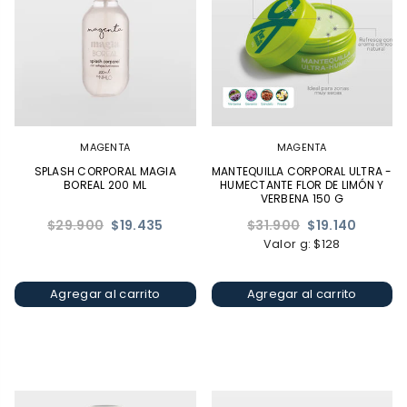
MAGENTA
MAGENTA
SPLASH CORPORAL MAGIA
MANTEQUILLA CORPORAL ULTRA -
BOREAL 200 ML
HUMECTANTE FLOR DE LIMÓN Y
VERBENA 150 G
Precio
Precio
$29.900
$19.435
$31.900
$19.140
habitual
habitual
Valor g: $128
Agregar al carrito
Agregar al carrito