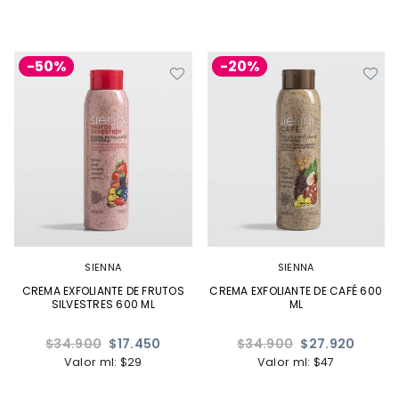
-50%
-20%
SIENNA
SIENNA
CREMA EXFOLIANTE DE FRUTOS
CREMA EXFOLIANTE DE CAFÉ 600
SILVESTRES 600 ML
ML
Precio
Precio
$34.900
$17.450
$34.900
$27.920
habitual
habitual
Valor ml: $29
Valor ml: $47