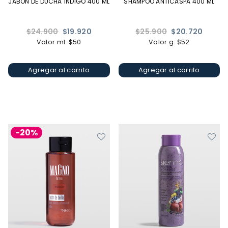
JABÓN DE DUCHA ÍNDIGO 400 ML
SHAMPOO ANTICASPA 400 ML
Precio
Precio
$24.900
$19.920
$25.900
$20.720
habitual
habitual
Valor ml: $50
Valor g: $52
Agregar al carrito
Agregar al carrito
-20%