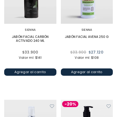
SIENNA
SIENNA
JABÓN FACIAL CARBÓN
JABÓN FACIAL AVENA 250 G
ACTIVADO 240 ML
Precio
Precio
$33.900
$33.900
$27.120
habitual
habitual
Valor ml: $141
Valor ml: $108
Agregar al carrito
Agregar al carrito
-20%