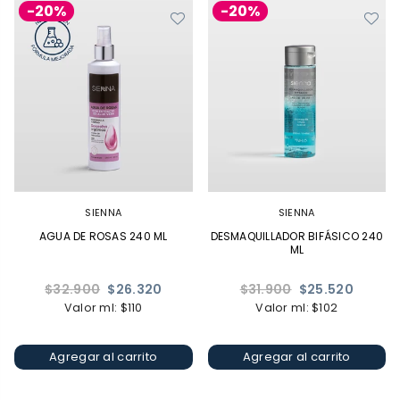
-20%
-20%
SIENNA
SIENNA
AGUA DE ROSAS 240 ML
DESMAQUILLADOR BIFÁSICO 240
ML
Precio
Precio
$32.900
$26.320
$31.900
$25.520
habitual
habitual
Valor ml: $110
Valor ml: $102
Agregar al carrito
Agregar al carrito