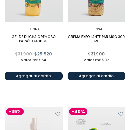
SIENNA
SIENNA
GEL DE DUCHA CREMOSO
CREMA EXFOLIANTE PARAÍSO 390
PARAÍSO 400 ML
ML
Precio
Precio
$31.900
$25.520
$31.900
habitual
habitual
Valor ml: $64
Valor ml: $82
Agregar al carrito
Agregar al carrito
-35%
-40%