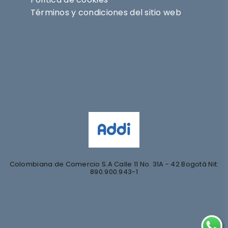
Términos y condiciones del sitio web
Síguenos en
@nihlo.co
@magentabynihlo
Colombiana de Comercio S.A Calle 11 No. 31A - 42 Bogotá Nit:
890.900.943-1