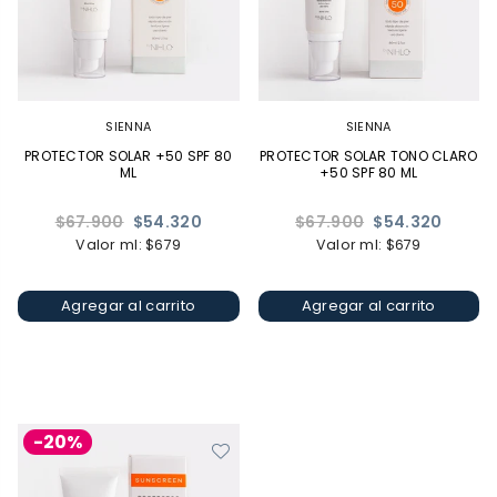
SIENNA
SIENNA
PROTECTOR SOLAR +50 SPF 80
PROTECTOR SOLAR TONO CLARO
ML
+50 SPF 80 ML
Precio
Precio
$67.900
$54.320
$67.900
$54.320
habitual
habitual
Valor ml: $679
Valor ml: $679
Agregar al carrito
Agregar al carrito
-20%