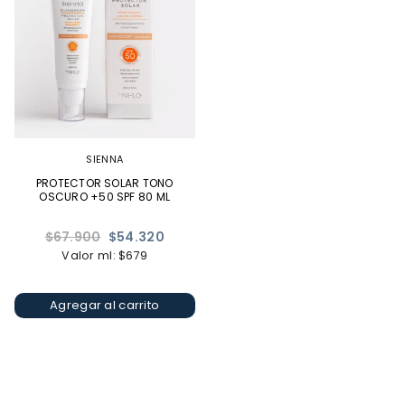
SIENNA
PROTECTOR SOLAR TONO
OSCURO +50 SPF 80 ML
Precio
$67.900
$54.320
habitual
Valor ml: $679
Agregar al carrito