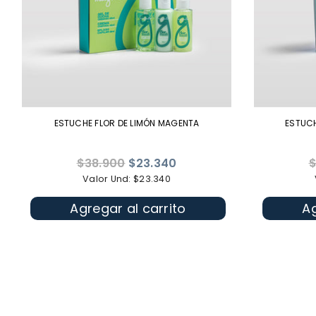
ESTUCHE FLOR DE LIMÓN MAGENTA
ESTUC
Precio
P
$38.900
$23.340
$
habitual
h
Valor Und: $23.340
Agregar al carrito
Ag