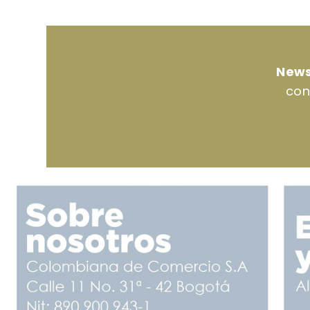
News
con