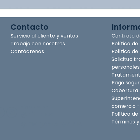
Contacto
Inform
Servicio al cliente y ventas
Contrato d
Trabaja con nosotros
Política de
Contáctenos
Política d
Solicitud t
personales
Tratamient
Pago segu
Cobertura
Superintend
comercio -
Síguenos en
@nihlo.co
Política de
Términos y 
@magentabynihlo