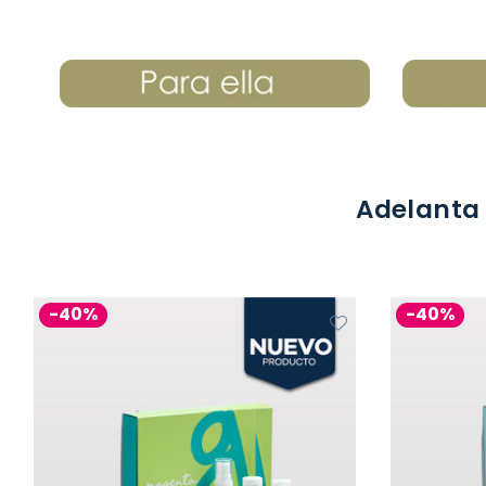
Adelanta 
-40%
-40%