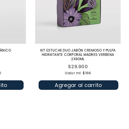
VÁNICO
KIT ESTUCHE DUO JABÓN CREMOSO Y PULPA
HIDRATANTE CORPORAL MADRES VERBENA
2X90ML
Precio
$29.900
habitual
0
Valor ml: $166
ito
Agregar al carrito