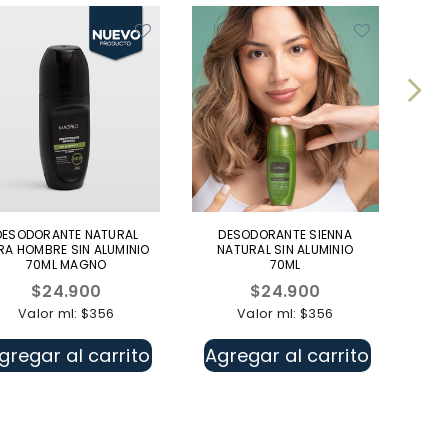
-2
DESODORANTE NATURAL
DESODORANTE SIENNA
CR
RA HOMBRE SIN ALUMINIO
NATURAL SIN ALUMINIO
H
70ML MAGNO
70ML
Precio
Precio
Pr
$24.900
$24.900
$
habitual
habitual
ha
Valor ml: $356
Valor ml: $356
gregar al carrito
Agregar al carrito
Ag