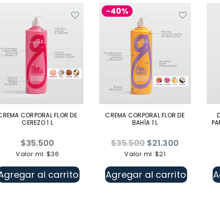
-40%
CREMA CORPORAL FLOR DE
CREMA CORPORAL FLOR DE
CEREZO 1 L
BAHÍA 1 L
PA
Precio
Precio
$35.500
$35.500
$21.300
habitual
habitual
Valor ml: $36
Valor ml: $21
Agregar al carrito
Agregar al carrito
A