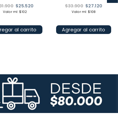
ecio
Precio
31.900
$25.520
$33.900
$27.120
bitual
habitual
Valor ml: $102
Valor ml: $108
regar al carrito
Agregar al carrito