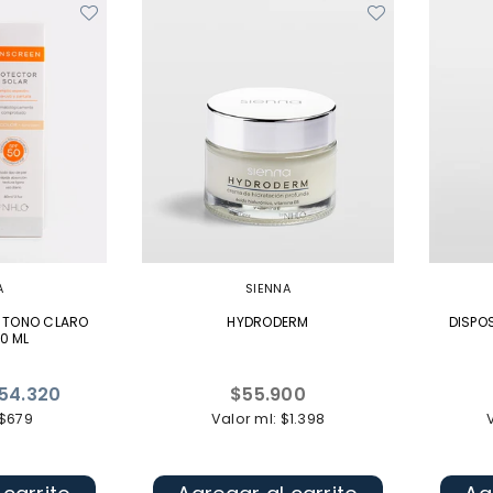
A
SIENNA
 TONO CLARO
HYDRODERM
DISPO
0 ML
Precio
54.320
$55.900
habitual
 $679
Valor ml: $1.398