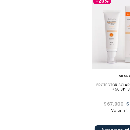
-20%
SIENN
PROTECTOR SOLAR
+50 SPF 8
Precio
$67.900
$
habitual
Valor ml: