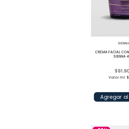
SIENN
CREMA FACIAL CON 
SIENNA 
Precio
$91.9
habitu
Valor ml: 
Agregar al