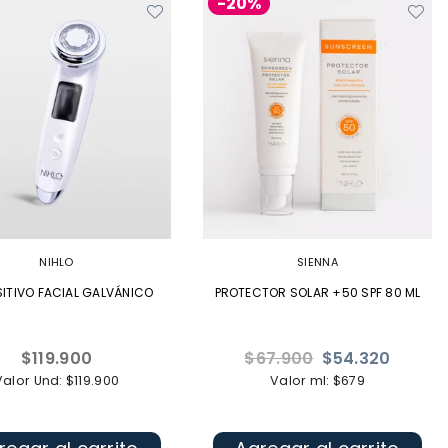
-20%
NIHLO
SIENNA
SITIVO FACIAL GALVÁNICO
PROTECTOR SOLAR +50 SPF 80 ML
Precio
Precio
$119.900
$67.900
$54.320
habitual
habitual
Valor Und: $119.900
Valor ml: $679