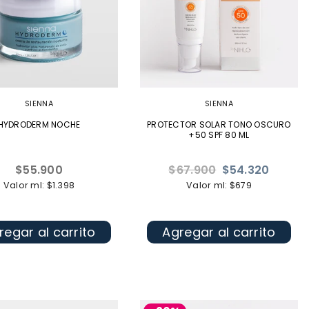
SIENNA
SIENNA
HYDRODERM NOCHE
PROTECTOR SOLAR TONO OSCURO
+50 SPF 80 ML
Precio
Precio
$55.900
$67.900
$54.320
habitual
habitual
Valor ml: $1.398
Valor ml: $679
regar al carrito
Agregar al carrito