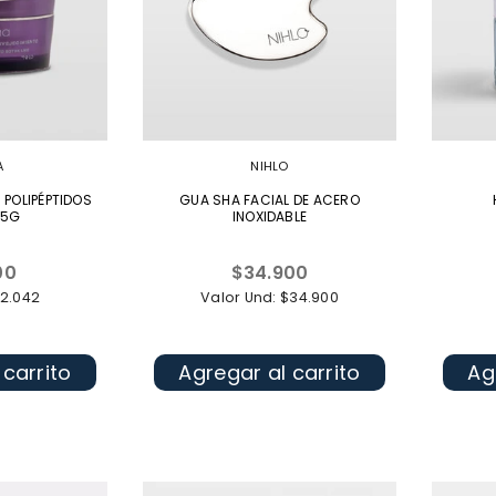
A
NIHLO
POLIPÉPTIDOS
GUA SHA FACIAL DE ACERO
45G
INOXIDABLE
Precio
00
$34.900
al
habitual
$2.042
Valor Und: $34.900
 carrito
Agregar al carrito
Ag