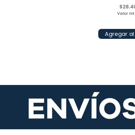
Precio
$28.4
habitua
Valor ml:
Agregar al