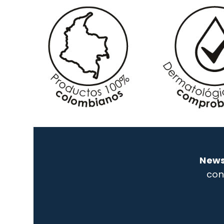
News
con