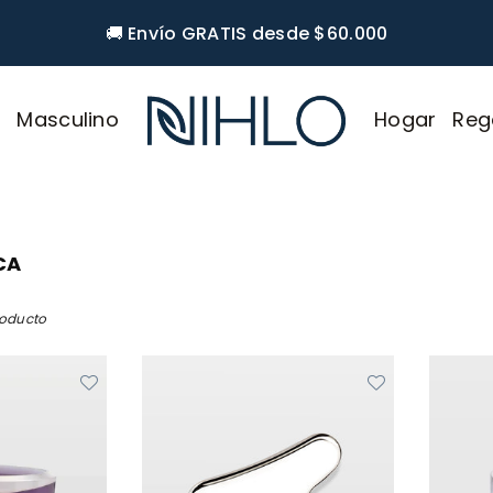
🚚 Envío GRATIS desde $60.000
r
Masculino
Hogar
Reg
NIHLO
CA
roducto