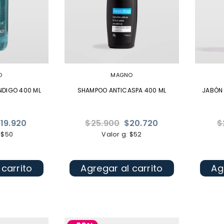
O
MAGNO
NDIGO 400 ML
SHAMPOO ANTICASPA 400 ML
JABÓN
Precio
Pr
19.920
$25.900
$20.720
$
habitual
ha
 $50
Valor g: $52
 carrito
Agregar al carrito
Ag