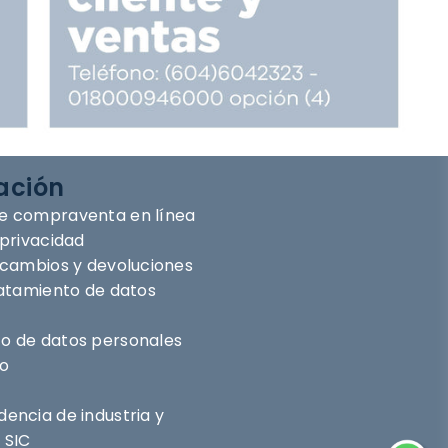
ación
e compraventa en línea
 privacidad
e cambios y devoluciones
ratamiento de datos
o de datos personales
ro
encia de industria y
 SIC