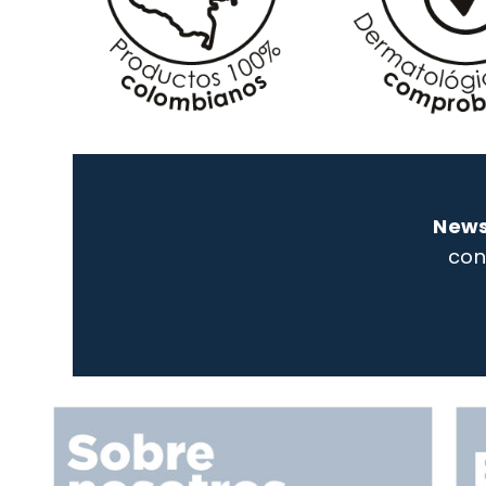
News
con