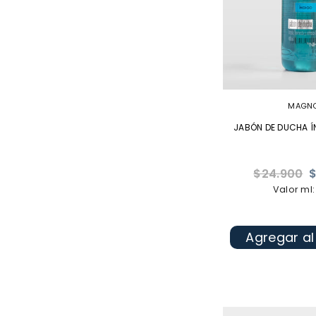
MAGN
JABÓN DE DUCHA Í
Precio
$24.900
$
habitual
Valor ml:
Agregar al