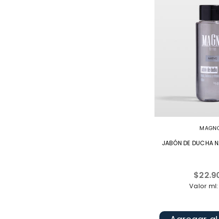
MAGN
JABÓN DE DUCHA N
Precio
$22.9
habitua
Valor ml: