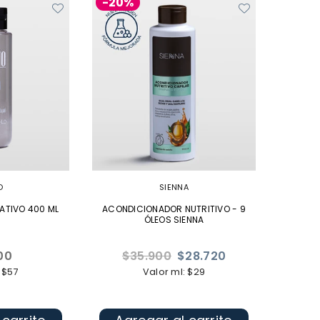
-20%
O
SIENNA
ATIVO 400 ML
ACONDICIONADOR NUTRITIVO - 9
ÓLEOS SIENNA
Precio
00
$35.900
$28.720
l
habitual
 $57
Valor ml: $29