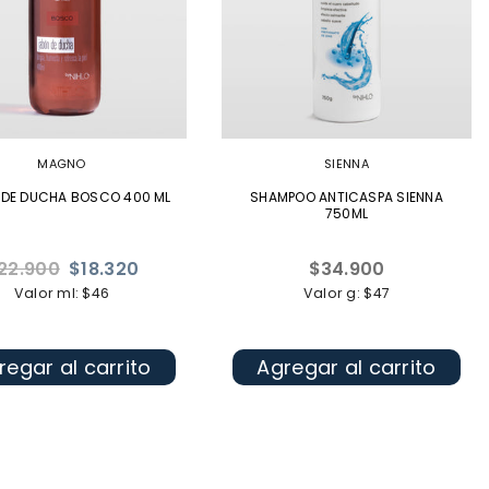
MAGNO
SIENNA
 DE DUCHA BOSCO 400 ML
SHAMPOO ANTICASPA SIENNA
750ML
ecio
Precio
22.900
$18.320
$34.900
bitual
habitual
Valor ml: $46
Valor g: $47
regar al carrito
Agregar al carrito