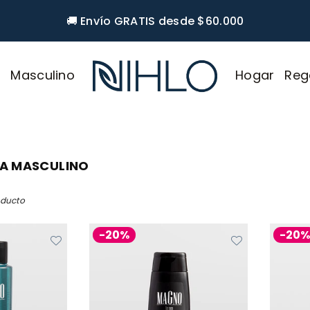
🚚 Envío GRATIS desde $60.000
r
Masculino
Hogar
Reg
NIHLO
ZA MASCULINO
oducto
-20%
-20