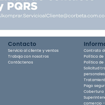
Contacto
Inform
Servicio al cliente y ventas
Contrato d
Trabaja con nosotros
Política de
Contáctenos
Política d
Solicitud t
personales
Tratamient
Pago segu
Cobertura
Superintend
comercio -
Síguenos en