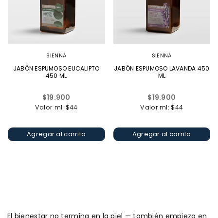
SIENNA
SIENNA
JABÓN ESPUMOSO EUCALIPTO
JABÓN ESPUMOSO LAVANDA 450
450 ML
ML
Precio
Precio
$19.900
$19.900
habitual
habitual
Valor ml: $44
Valor ml: $44
Agregar al carrito
Agregar al carrito
El bienestar no termina en la piel — también empieza en