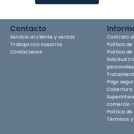
Contacto
Inform
Servicio al cliente y ventas
Contrato d
Trabaja con nosotros
Política de
Contáctenos
Política d
Solicitud t
personales
Tratamient
Pago segu
Cobertura
Superintend
comercio -
Síguenos en
@nihlo.co
Política de
Términos y 
@magentabynihlo