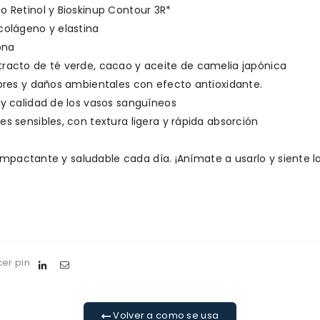
o Retinol y Bioskinup Contour 3R*
colágeno y elastina
iona
tracto de té verde, cacao y aceite de camelia japónica
ibres y daños ambientales con efecto antioxidante.
 y calidad de los vasos sanguíneos
s sensibles, con textura ligera y rápida absorción
impactante y saludable cada día. ¡Anímate a usarlo y siente la
er pin
Volver a como se usa