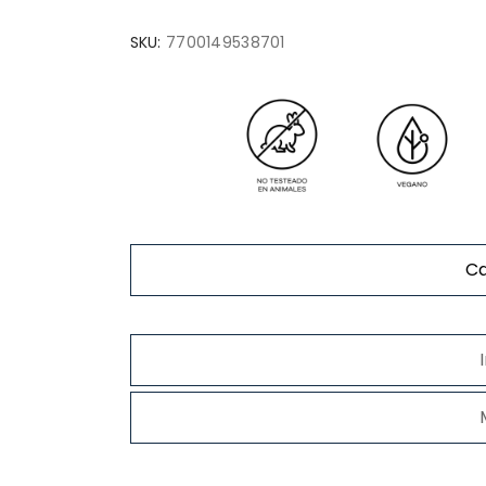
SKU:
7700149538701
Ca