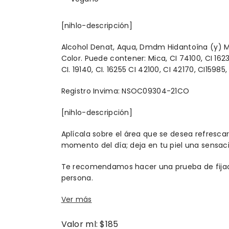
[nihlo-descripción]
Alcohol Denat, Aqua, Dmdm Hidantoína (y) Met
Color. Puede contener: Mica, CI 74100, CI 16230
CI. 19140, CI. 16255 CI 42100, CI 42170, CI1598
Registro Invima:
NSOC09304-21CO
[nihlo-descripción]
Aplícala sobre el área que se desea refresca
momento del día; deja en tu piel una sensac
Te recomendamos hacer una prueba de fijació
persona.
Ver más
Valor ml: $185