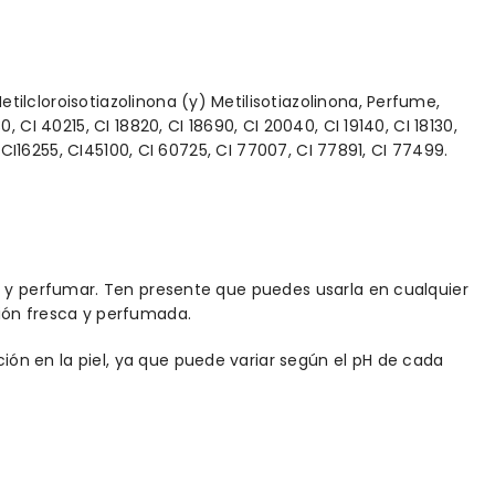
ilcloroisotiazolinona (y) Metilisotiazolinona, Perfume,
, CI 40215, CI 18820, CI 18690, CI 20040, CI 19140, CI 18130,
5, CI16255, CI45100, CI 60725, CI 77007, CI 77891, CI 77499.
r y perfumar. Ten presente que puedes usarla en cualquier
ión fresca y perfumada.
n en la piel, ya que puede variar según el pH de cada