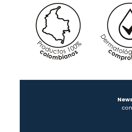
News
con