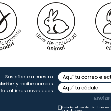
Suscríbete a nuestro
letter
y recibe correos
 las últimas novedades
Enviar
Autorizo el uso de mis datos en 
y condiciones