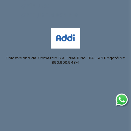
@nihlo.co
@magentabynihlo
Colombiana de Comercio S.A Calle 11 No. 31A - 42 Bogotá Nit:
890.900.943-1