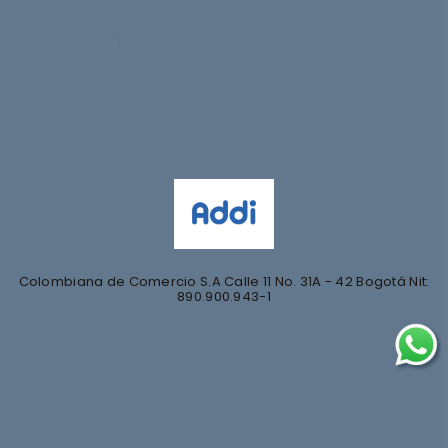
Síguenos en
@nihlo.co
@magentabynihlo
Colombiana de Comercio S.A Calle 11 No. 31A - 42 Bogotá Nit:
890.900.943-1