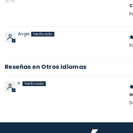
C
E
Angie
E
Reseñas en Otros Idiomas
P.
H
D