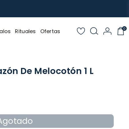
0
alos
Rituales
Ofertas
zón De Melocotón 1 L
Agotado