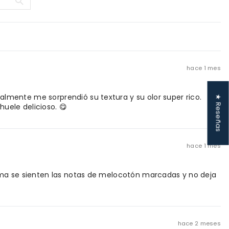
hace 1 mes
mente me sorprendió su textura y su olor super rico.
★ Reseñas
uele delicioso. 😋
hace 1 mes
oma se sienten las notas de melocotón marcadas y no deja
hace 2 meses