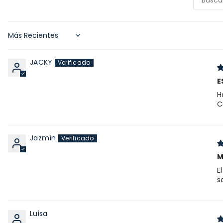
Sort by
JACKY
E
H
C
Jazmín
M
E
s
Luisa