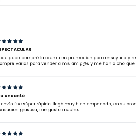
SPECTACULAR
ace poco compré la crema en promoción para ensayarla y real
ompré varias para vender a mis amig@s y me han dicho que h
e encantó
l envío fue súper rápido, llegó muy bien empacado, en su ar
ensación grasosa, me gustó mucho.