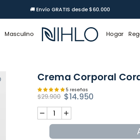
🚚 Envío GRATIS desde $60.000
r
Masculino
Hogar
Reg
NIHLO
Crema Corporal Cora
5 reseñas
$14.950
$29.900
Precio
habitual