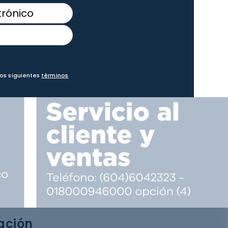
los siguientes
términos
ación