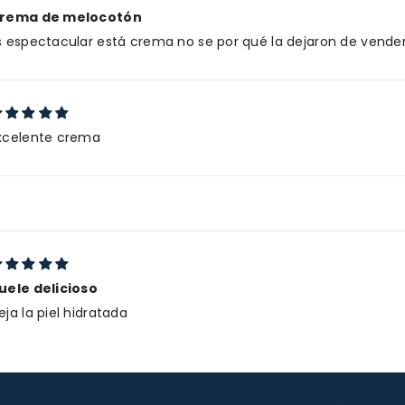
rema de melocotón
s espectacular está crema no se por qué la dejaron de vender
xcelente crema
uele delicioso
eja la piel hidratada