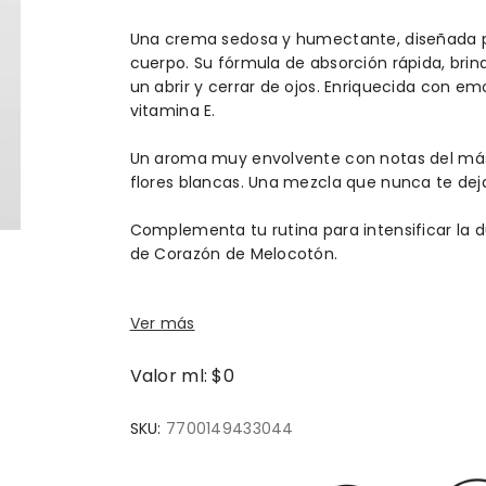
Una crema sedosa y humectante, diseñada par
cuerpo. Su fórmula de absorción rápida, brin
un abrir y cerrar de ojos. Enriquecida con em
vitamina E.
Un aroma muy envolvente con notas del más d
flores blancas. Una mezcla que nunca te dej
Complementa tu rutina para intensificar la d
de Corazón de Melocotón.
Ver más
Valor ml: $0
SKU:
7700149433044