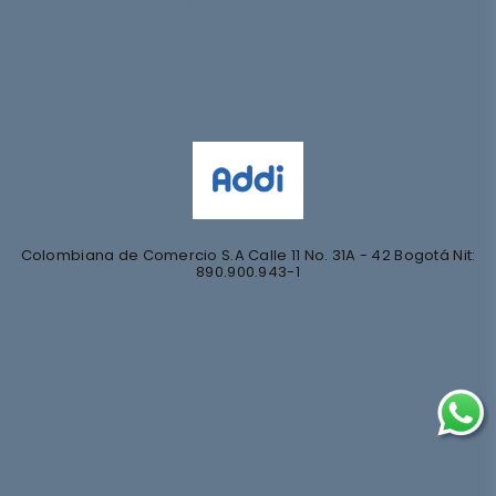
Síguenos en
@nihlo.co
@magentabynihlo
Colombiana de Comercio S.A Calle 11 No. 31A - 42 Bogotá Nit:
890.900.943-1