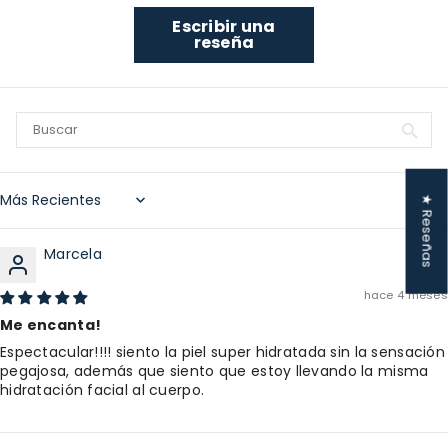
Escribir una
reseña
★ Reseñas
Sort by
Marcela
hace 4 meses
Me encanta!
Espectacular!!!! siento la piel super hidratada sin la sensación
pegajosa, además que siento que estoy llevando la misma
hidratación facial al cuerpo.