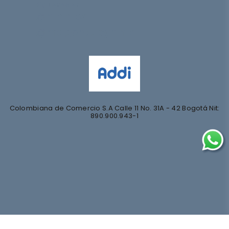
Síguenos en
@nihlo.co
@magentabynihlo
Colombiana de Comercio S.A Calle 11 No. 31A - 42 Bogotá Nit:
890.900.943-1