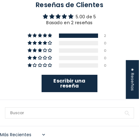
Reseñas de Clientes
5.00 de 5
Basado en 2 reseñas
2
0
0
0
0
★ Reseñas
Escribir una
reseña
Sort by