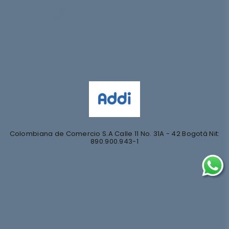
Síguenos en
@nihlo.co
@magentabynihlo
Colombiana de Comercio S.A Calle 11 No. 31A - 42 Bogotá Nit:
890.900.943-1