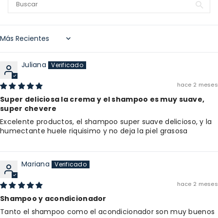
Sort by
Juliana
hace 2 meses
Super deliciosa la crema y el shampoo es muy suave,
super chevere
Excelente productos, el shampoo super suave delicioso, y la
humectante huele riquisimo y no deja la piel grasosa
Mariana
hace 2 meses
Shampoo y acondicionador
Tanto el shampoo como el acondicionador son muy buenos