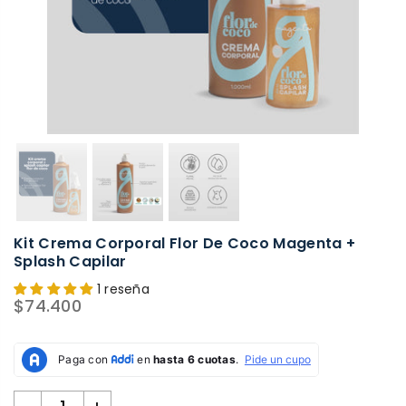
Kit Crema Corporal Flor De Coco Magenta +
Splash Capilar
1 reseña
$74.400
Precio
habitual