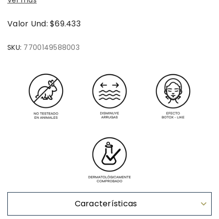
Ver más
Valor Und: $69.433
SKU:
7700149588003
Características