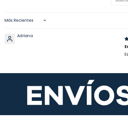
Sort by
Adriana
E
E