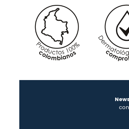
News
con