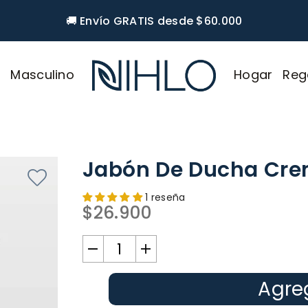
Paga a cuotas con Addi 💳
r
Masculino
Hogar
Reg
NIHLO
Jabón De Ducha Crem
1 reseña
$26.900
Precio
habitual
Agreg