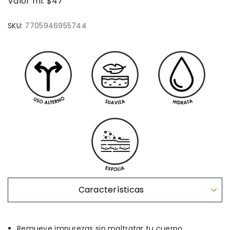
Valor ml: $47
SKU:
7705946955744
Características
Remueve impurezas sin maltratar tu cuerpo