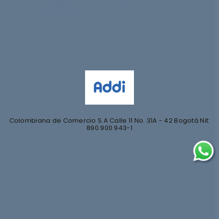
Síguenos en
@nihlo.co
@magentabynihlo
Colombiana de Comercio S.A Calle 11 No. 31A - 42 Bogotá Nit:
890.900.943-1