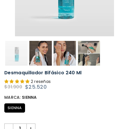
Desmaquillador Bifásico 240 Ml
2 reseñas
$25.520
$31.900
Precio
habitual
MARCA:
SIENNA
SIENNA