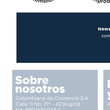
News
con