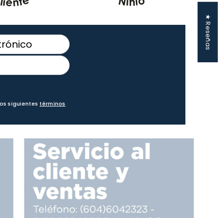
★ Reseñas
los siguientes
términos