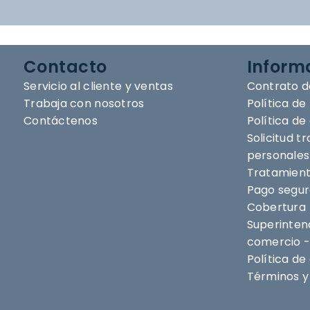
Contacto
Inform
Servicio al cliente y ventas
Contrato d
Trabaja con nosotros
Política de
Contáctenos
Política d
Solicitud t
personales
Tratamient
Pago segu
Cobertura
Superintend
comercio -
Síguenos en
@nihlo.co
Política de
Términos y 
@magentabynihlo