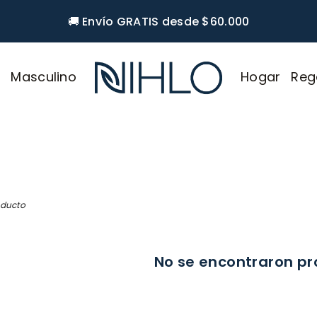
🚚 Envío GRATIS desde $60.000
r
Masculino
Hogar
Reg
NIHLO
oducto
No se encontraron p