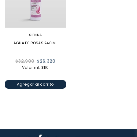
SIENNA
AGUA DE ROSAS 240 ML
Precio
$32.900
$26.320
habitual
Valor ml: $110
Agregar al carrito