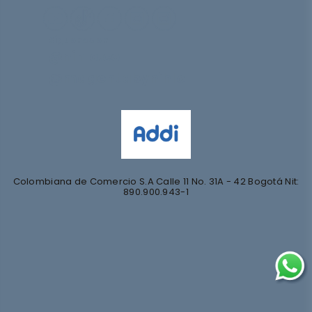
Síguenos en
@nihlo.co
@magentabynihlo
Colombiana de Comercio S.A Calle 11 No. 31A - 42 Bogotá Nit:
890.900.943-1