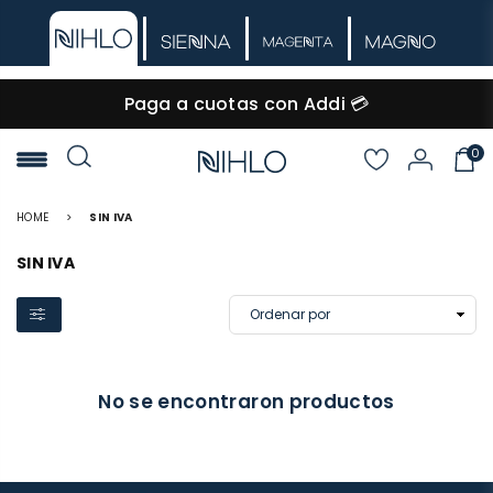
Paga a cuotas con Addi 💳
0
NIHLO
HOME
>
SIN IVA
SIN IVA
No se encontraron productos