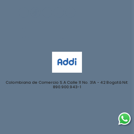
Síguenos en
@nihlo.co
@magentabynihlo
Colombiana de Comercio S.A Calle 11 No. 31A - 42 Bogotá Nit:
890.900.943-1