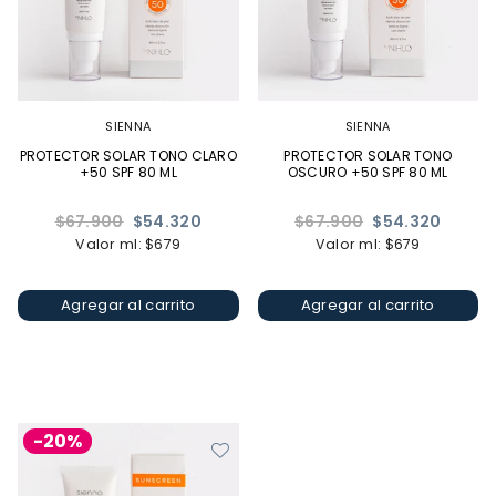
SIENNA
SIENNA
PROTECTOR SOLAR TONO CLARO
PROTECTOR SOLAR TONO
+50 SPF 80 ML
OSCURO +50 SPF 80 ML
Precio
Precio
$67.900
$54.320
$67.900
$54.320
habitual
habitual
Valor ml: $679
Valor ml: $679
Agregar al carrito
Agregar al carrito
-20%