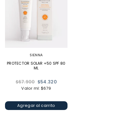
SIENNA
PROTECTOR SOLAR +50 SPF 80
ML
Precio
$67.900
$54.320
habitual
Valor ml: $679
Agregar al carrito