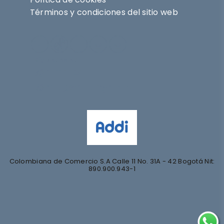
Términos y condiciones del sitio web
Síguenos en
@nihlo.co
@magentabynihlo
Colombiana de Comercio S.A Calle 11 No. 31A - 42 Bogotá Nit:
890.900.943-1