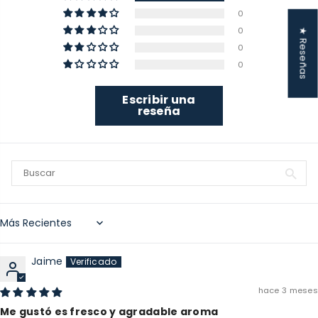
0
0
★ Reseñas
0
0
Escribir una
reseña
Sort by
Jaime
hace 3 meses
Me gustó es fresco y agradable aroma