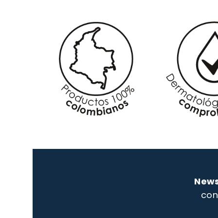
News
con