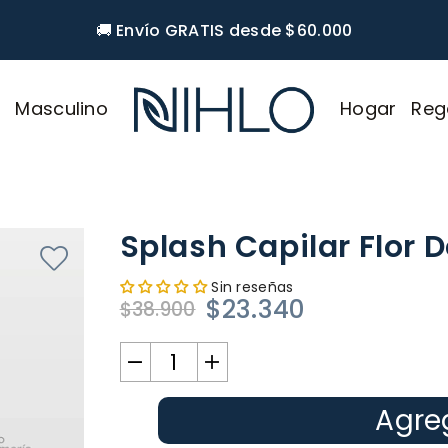
🚚 Envío GRATIS desde $60.000
r
Masculino
Hogar
Reg
NIHLO
Splash Capilar Flor 
Sin reseñas
$23.340
$38.900
Precio
habitual
Agreg