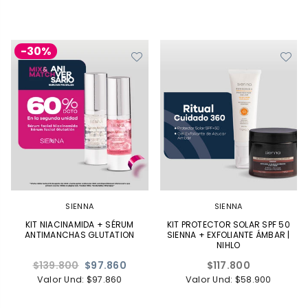
-30%
SIENNA
SIENNA
KIT NIACINAMIDA + SÉRUM
KIT PROTECTOR SOLAR SPF 50
ANTIMANCHAS GLUTATION
SIENNA + EXFOLIANTE ÁMBAR |
NIHLO
Precio
Precio
$139.800
$97.860
$117.800
habitual
habitual
Valor Und: $97.860
Valor Und: $58.900