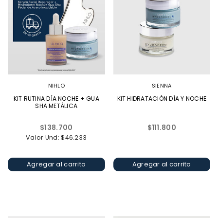
NIHLO
SIENNA
KIT RUTINA DÍA NOCHE + GUA
KIT HIDRATACIÓN DÍA Y NOCHE
SHA METÁLICA
Precio
Precio
$138.700
$111.800
habitual
habitual
Valor Und: $46.233
Agregar al carrito
Agregar al carrito