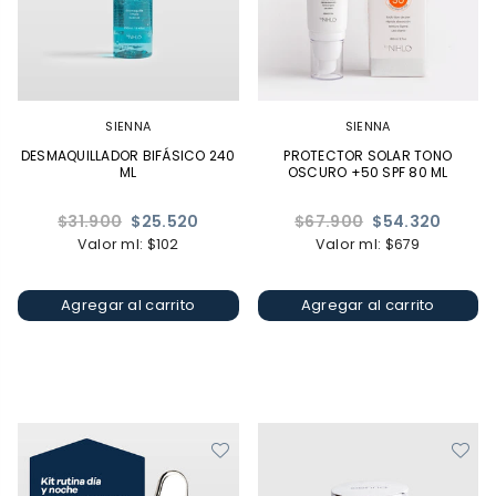
SIENNA
SIENNA
DESMAQUILLADOR BIFÁSICO 240
PROTECTOR SOLAR TONO
ML
OSCURO +50 SPF 80 ML
Precio
Precio
$31.900
$25.520
$67.900
$54.320
habitual
habitual
Valor ml: $102
Valor ml: $679
Agregar al carrito
Agregar al carrito