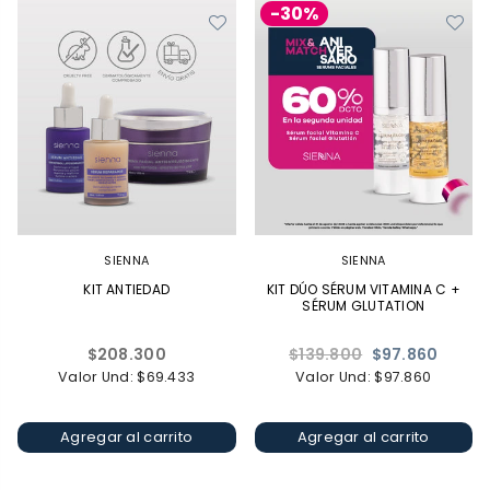
-30%
SIENNA
SIENNA
KIT ANTIEDAD
KIT DÚO SÉRUM VITAMINA C +
SÉRUM GLUTATION
Precio
Precio
$208.300
$139.800
$97.860
habitual
habitual
Valor Und: $69.433
Valor Und: $97.860
Agregar al carrito
Agregar al carrito