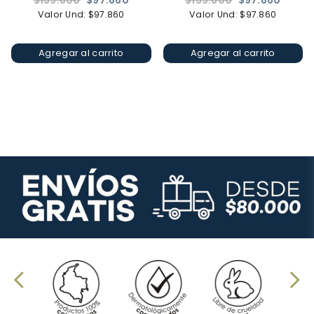
$139.800
$97.860
$139.800
$97.860
habitual
habitual
Valor Und: $97.860
Valor Und: $97.860
Agregar al carrito
Agregar al carrito