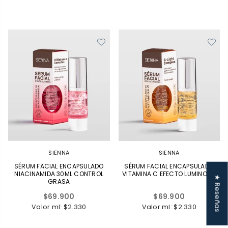
SIENNA
SIENNA
SÉRUM FACIAL ENCAPSULADO
SÉRUM FACIAL ENCAPSULADO
NIACINAMIDA 30ML CONTROL
VITAMINA C EFECTO LUMINOSO
★ Reseñas
GRASA
Precio
Precio
$69.900
$69.900
habitual
habitual
Valor ml: $2.330
Valor ml: $2.330