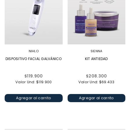
NIHLO
SIENNA
DISPOSITIVO FACIAL GALVÁNICO
KIT ANTIEDAD
Precio
Precio
$119.900
$208.300
habitual
habitual
Valor Und: $119.900
Valor Und: $69.433
Agregar al carrito
Agregar al carrito