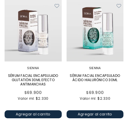
SIENNA
SIENNA
SÉRUM FACIAL ENCAPSULADO
SÉRUM FACIAL ENCAPSULADO
GLUTATIÓN 30ML EFECTO
ÁCIDO HIALURÓNICO 30ML
ANTIMANCHAS
Precio
Precio
$69.900
$69.900
habitual
habitual
Valor ml: $2.330
Valor ml: $2.330
Agregar al carrito
Agregar al carrito