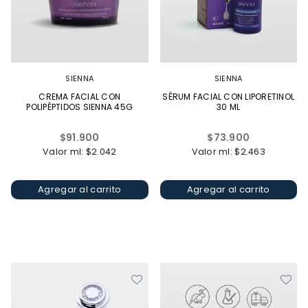
SIENNA
SIENNA
CREMA FACIAL CON
SÉRUM FACIAL CON LIPORETINOL
POLIPÉPTIDOS SIENNA 45G
30 ML
Precio
Precio
$91.900
$73.900
habitual
habitual
Valor ml: $2.042
Valor ml: $2.463
Agregar al carrito
Agregar al carrito