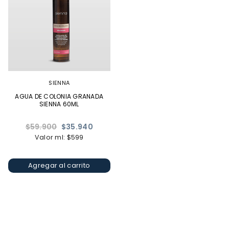
SIENNA
AGUA DE COLONIA GRANADA
SIENNA 60ML
Precio
$59.900
$35.940
habitual
Valor ml: $599
Agregar al carrito