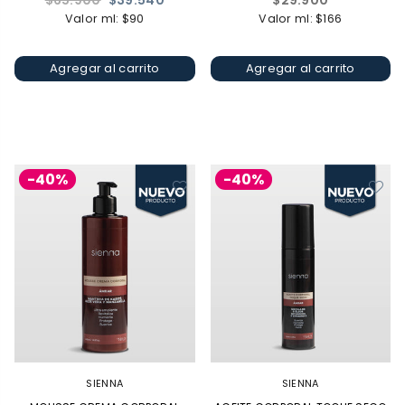
$65.900
$39.540
$29.900
habitual
habitual
Valor ml: $90
Valor ml: $166
Agregar al carrito
Agregar al carrito
-40%
-40%
SIENNA
SIENNA