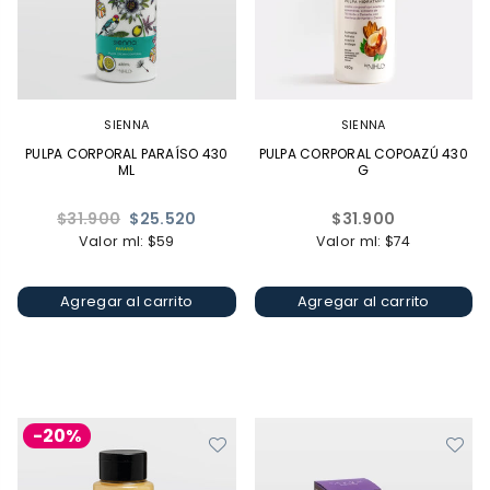
SIENNA
SIENNA
PULPA CORPORAL PARAÍSO 430
PULPA CORPORAL COPOAZÚ 430
ML
G
Precio
Precio
$31.900
$25.520
$31.900
habitual
habitual
Valor ml: $59
Valor ml: $74
Agregar al carrito
Agregar al carrito
-20%