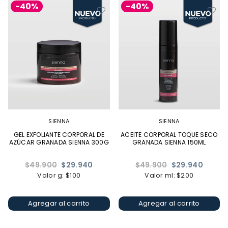
-40%
-40%
SIENNA
SIENNA
GEL EXFOLIANTE CORPORAL DE
ACEITE CORPORAL TOQUE SECO
AZÚCAR GRANADA SIENNA 300G
GRANADA SIENNA 150ML
Precio
Precio
$49.900
$29.940
$49.900
$29.940
habitual
habitual
Valor g: $100
Valor ml: $200
Agregar al carrito
Agregar al carrito