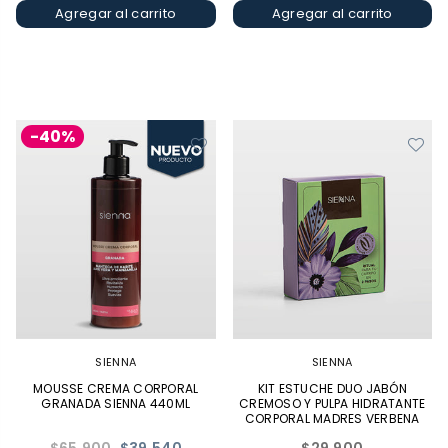
Agregar al carrito
Agregar al carrito
-40%
SIENNA
SIENNA
MOUSSE CREMA CORPORAL
KIT ESTUCHE DUO JABÓN
GRANADA SIENNA 440ML
CREMOSO Y PULPA HIDRATANTE
CORPORAL MADRES VERBENA
2X90ML
Precio
Precio