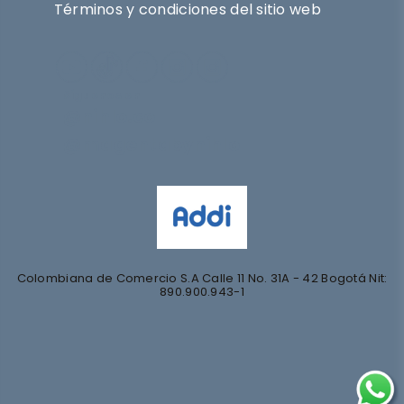
Términos y condiciones del sitio web
Síguenos en
@nihlo.co
@magentabynihlo
Colombiana de Comercio S.A Calle 11 No. 31A - 42 Bogotá Nit:
890.900.943-1