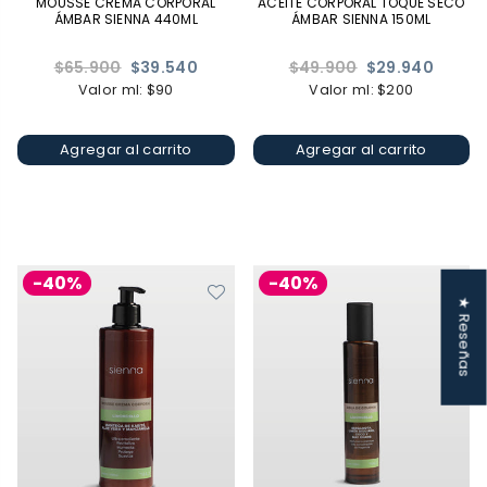
MOUSSE CREMA CORPORAL
ACEITE CORPORAL TOQUE SECO
ÁMBAR SIENNA 440ML
ÁMBAR SIENNA 150ML
Precio
Precio
$65.900
$39.540
$49.900
$29.940
habitual
habitual
Valor ml: $90
Valor ml: $200
Agregar al carrito
Agregar al carrito
-40%
-40%
★ Reseñas