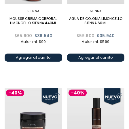
SIENNA
SIENNA
MOUSSE CREMA CORPORAL
AGUA DE COLONIA LIMONCELLO
LIMONCELLO SIENNA 440ML
SIENNA 60ML
Precio
Precio
$65.900
$39.540
$59.900
$35.940
habitual
habitual
Valor ml: $90
Valor ml: $599
Agregar al carrito
Agregar al carrito
-40%
-40%