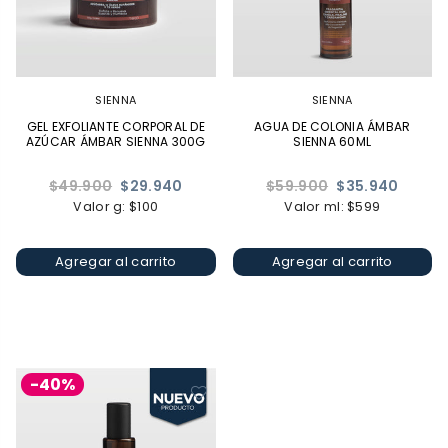
SIENNA
SIENNA
GEL EXFOLIANTE CORPORAL DE
AGUA DE COLONIA ÁMBAR
AZÚCAR ÁMBAR SIENNA 300G
SIENNA 60ML
Precio
Precio
$49.900
$29.940
$59.900
$35.940
habitual
habitual
Valor g: $100
Valor ml: $599
Agregar al carrito
Agregar al carrito
-40%