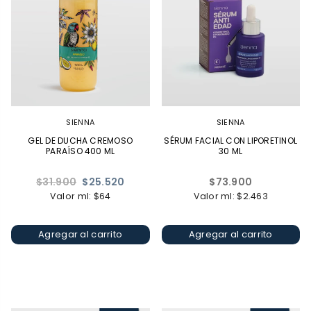
SIENNA
SIENNA
GEL DE DUCHA CREMOSO
SÉRUM FACIAL CON LIPORETINOL
PARAÍSO 400 ML
30 ML
Precio
Precio
$31.900
$25.520
$73.900
habitual
habitual
Valor ml: $64
Valor ml: $2.463
Agregar al carrito
Agregar al carrito