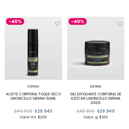
-40%
-40%
SIENNA
SIENNA
ACEITE CORPORAL TOQUE SECO
GEL EXFOLIANTE CORPORAL DE
LIMONCELLO SIENNA 150ML
AZÚCAR LIMONCELLO SIENNA
300G
Precio
Precio
$49.900
$29.940
$49.900
$29.940
habitual
habitual
Valor ml: $200
Valor g: $100