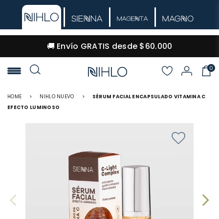
🔒 Pago 100% seguro · Envíos a todo Colombia
0
NIHLO
HOME
>
NIHLO NUEVO
>
SÉRUM FACIAL ENCAPSULADO VITAMINA C
EFECTO LUMINOSO