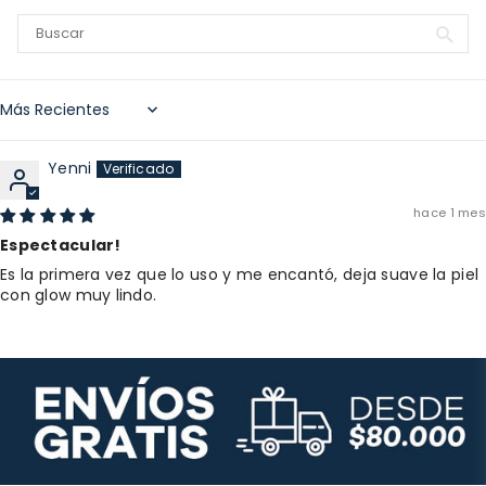
Sort by
Yenni
hace 1 mes
Espectacular!
Es la primera vez que lo uso y me encantó, deja suave la piel
con glow muy lindo.