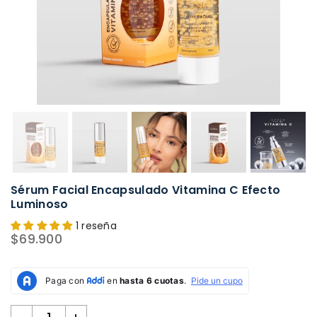
Sérum Facial Encapsulado Vitamina C Efecto
Luminoso
1 reseña
$69.900
Precio
habitual