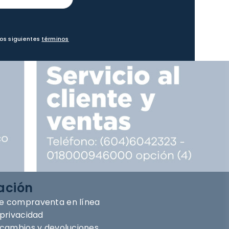
los siguientes
términos
ación
e compraventa en línea
 privacidad
e cambios y devoluciones