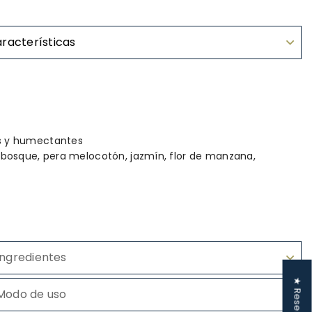
racterísticas
es y humectantes
 bosque, pera melocotón, jazmín, flor de manzana,
Ingredientes
★ Reseñas
Modo de uso