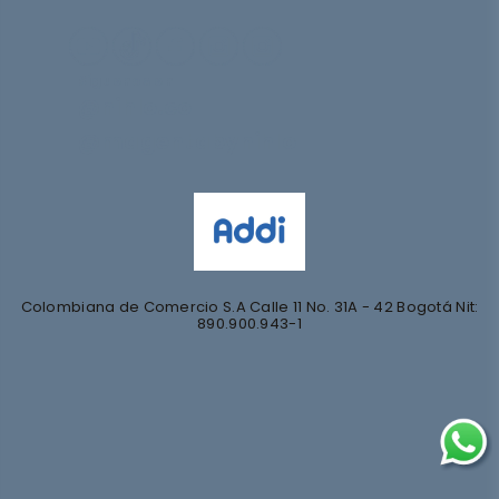
Síguenos en
@nihlo.co
@magentabynihlo
Colombiana de Comercio S.A Calle 11 No. 31A - 42 Bogotá Nit:
890.900.943-1