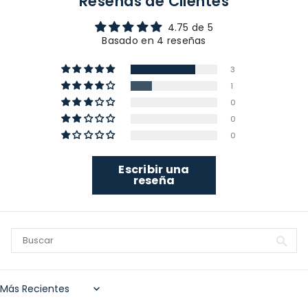
Reseñas de Clientes
4.75 de 5
Basado en 4 reseñas
3
1
0
0
0
Escribir una
reseña
Sort by