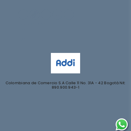
Síguenos en
@nihlo.co
@magentabynihlo
Colombiana de Comercio S.A Calle 11 No. 31A - 42 Bogotá Nit:
890.900.943-1