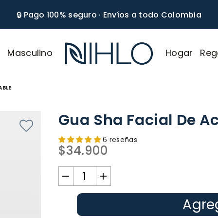
🔒 Pago 100% seguro · Envíos a todo Colombia
r
Masculino
Hogar
Reg
NIHLO
ABLE
Gua Sha Facial De Ac
6 reseñas
$34.900
Precio
habitual
Agreg