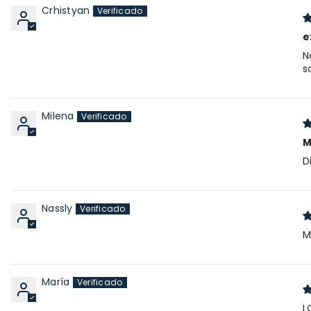
Crhistyan
e
N
s
Milena
M
D
Nassly
M
María
L