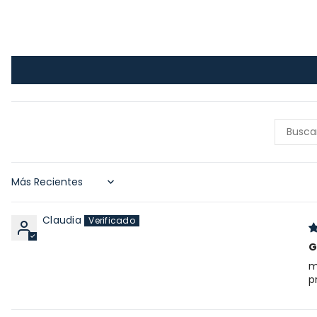
Sort by
Claudia
G
m
p