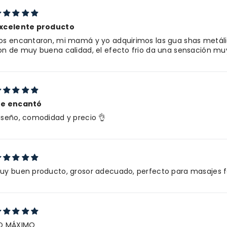
xcelente producto
os encantaron, mi mamá y yo adquirimos las gua shas metáli
on de muy buena calidad, el efecto frio da una sensación muy
e encantó
iseño, comodidad y precio 👌
uy buen producto, grosor adecuado, perfecto para masajes fa
O MÁXIMO