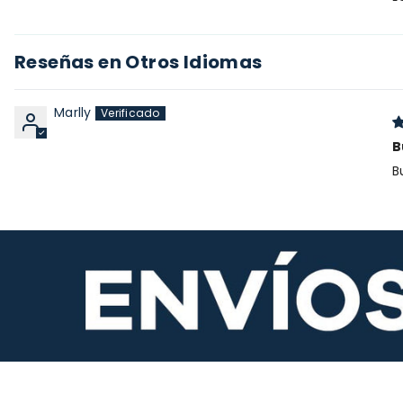
Reseñas en Otros Idiomas
Marlly
B
B