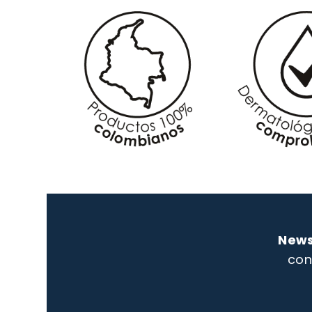
News
con