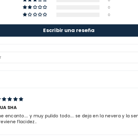
0
0
0
Escribir una reseña
UA SHA
e encanto.... y muy pulido todo.... se deja en la nevera y la se
reviene flacidez..