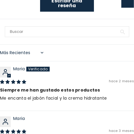
Escribir una
reseña
Sort by
Maria
hace 2 meses
Siempre me han gustado estos productos
Me encanta el jabón facial y la crema hidratante
Maria
hace 3 meses