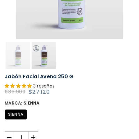
Jabón Facial Avena 250 G
3 reseñas
$27.120
$33.900
Precio
habitual
MARCA:
SIENNA
SIENNA