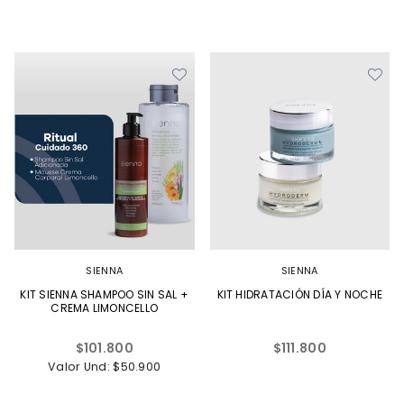
SIENNA
SIENNA
KIT SIENNA SHAMPOO SIN SAL +
KIT HIDRATACIÓN DÍA Y NOCHE
CREMA LIMONCELLO
Precio
Precio
$101.800
$111.800
habitual
habitual
Valor Und: $50.900