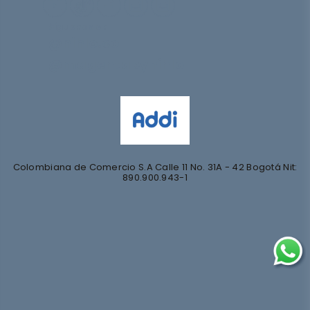
Síguenos en
@nihlo.co
@magentabynihlo
Colombiana de Comercio S.A Calle 11 No. 31A - 42 Bogotá Nit:
890.900.943-1