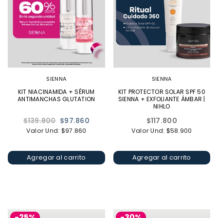
SIENNA
SIENNA
KIT NIACINAMIDA + SÉRUM
KIT PROTECTOR SOLAR SPF 50
ANTIMANCHAS GLUTATION
SIENNA + EXFOLIANTE ÁMBAR |
NIHLO
Precio
Precio
$139.800
$97.860
$117.800
habitual
habitual
Valor Und: $97.860
Valor Und: $58.900
Agregar al carrito
Agregar al carrito
-25%
-30%