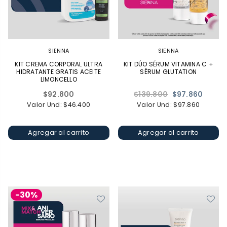
SIENNA
SIENNA
KIT CREMA CORPORAL ULTRA
KIT DÚO SÉRUM VITAMINA C +
HIDRATANTE GRATIS ACEITE
SÉRUM GLUTATION
LIMONCELLO
Precio
Precio
$92.800
$139.800
$97.860
habitual
habitual
Valor Und: $46.400
Valor Und: $97.860
Agregar al carrito
Agregar al carrito
-30%