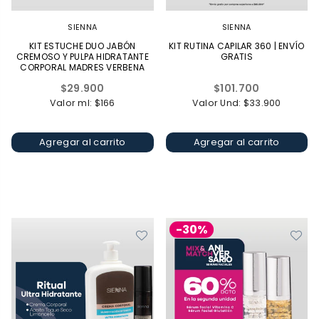
SIENNA
SIENNA
KIT ESTUCHE DUO JABÓN
KIT RUTINA CAPILAR 360 | ENVÍO
CREMOSO Y PULPA HIDRATANTE
GRATIS
CORPORAL MADRES VERBENA
2X90ML
Precio
Precio
$29.900
$101.700
habitual
habitual
Valor ml: $166
Valor Und: $33.900
Agregar al carrito
Agregar al carrito
-30%