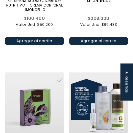
KIT SIENNA ACONDICIONADOR
KIT ANTIEDAD
NUTRITIVO + CREMA CORPORAL
LIMONCELLO
Precio
Precio
$100.400
$208.300
habitual
habitual
Valor Und: $50.200
Valor Und: $69.433
Agregar al carrito
Agregar al carrito
★ Reseñas