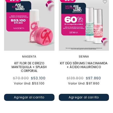
MAGENTA
SIENNA
KIT FLOR DE CEREZO
KIT DÚO SÉRUMS | NIACINAMIDA
MANTEQUILLA + SPLASH
+ ÁCIDO HIALURÓNICO
CORPORAL
Precio
Precio
$70.800
$53.100
$139.800
$97.860
habitual
habitual
Valor Und: $53.100
Valor Und: $97.860
Agregar al carrito
Agregar al carrito