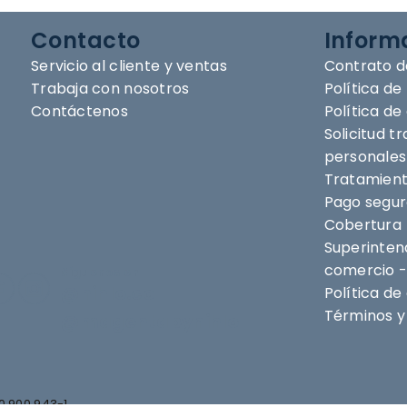
Contacto
Inform
Servicio al cliente y ventas
Contrato d
Trabaja con nosotros
Política de
Contáctenos
Política d
Solicitud t
personales
Tratamient
Pago segu
Cobertura
Superintend
comercio -
Síguenos en
@nihlo.co
Política de
Términos y 
@magentabynihlo
0.900.943-1