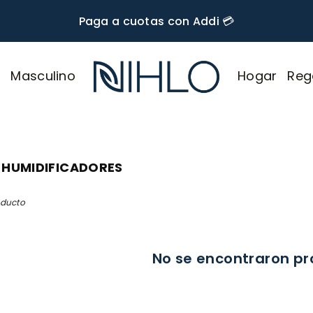
🚚 Envío GRATIS desde $60.000
r
Masculino
Hogar
Reg
NIHLO
 HUMIDIFICADORES
oducto
No se encontraron p