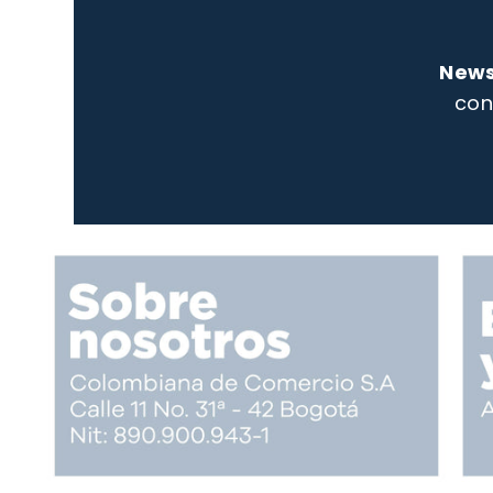
News
con