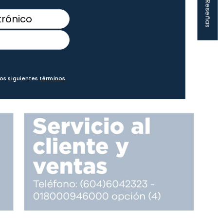
★ Reseñas
los siguientes
términos