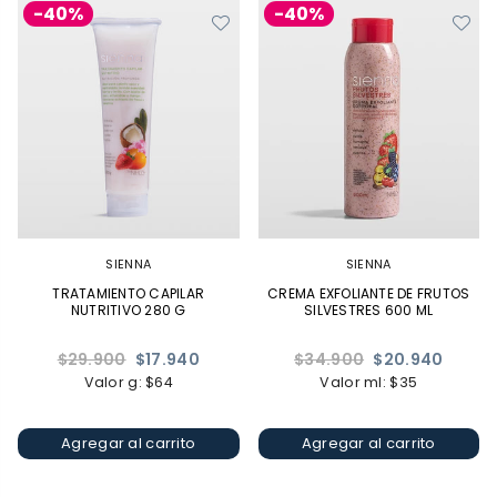
-40%
-40%
SIENNA
SIENNA
TRATAMIENTO CAPILAR
CREMA EXFOLIANTE DE FRUTOS
NUTRITIVO 280 G
SILVESTRES 600 ML
Precio
Precio
$29.900
$17.940
$34.900
$20.940
habitual
habitual
Valor g: $64
Valor ml: $35
Agregar al carrito
Agregar al carrito