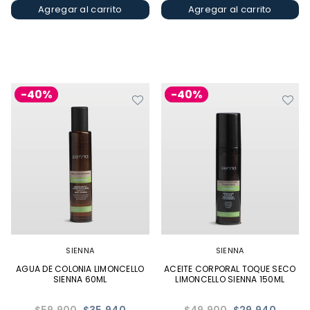
Agregar al carrito
Agregar al carrito
-40%
-40%
SIENNA
SIENNA
AGUA DE COLONIA LIMONCELLO
ACEITE CORPORAL TOQUE SECO
SIENNA 60ML
LIMONCELLO SIENNA 150ML
Precio
Precio