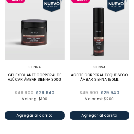
SIENNA
SIENNA
GEL EXFOLIANTE CORPORAL DE
ACEITE CORPORAL TOQUE SECO
AZÚCAR ÁMBAR SIENNA 300G
ÁMBAR SIENNA 150ML
Precio
Precio
$49.900
$29.940
$49.900
$29.940
habitual
habitual
Valor g: $100
Valor ml: $200
Agregar al carrito
Agregar al carrito