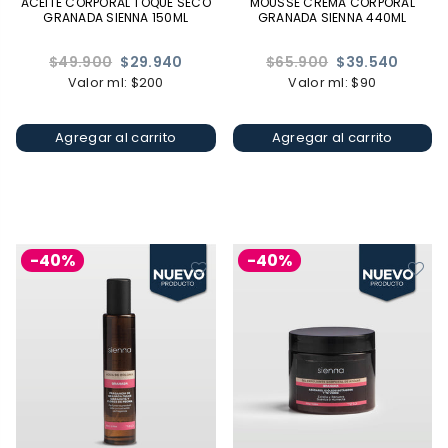
ACEITE CORPORAL TOQUE SECO
MOUSSE CREMA CORPORAL
GRANADA SIENNA 150ML
GRANADA SIENNA 440ML
Precio
Precio
$49.900
$29.940
$65.900
$39.540
habitual
habitual
Valor ml: $200
Valor ml: $90
Agregar al carrito
Agregar al carrito
-40%
-40%