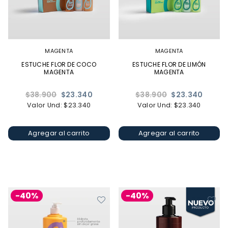
MAGENTA
MAGENTA
ESTUCHE FLOR DE COCO
ESTUCHE FLOR DE LIMÓN
MAGENTA
MAGENTA
Precio
Precio
$38.900
$23.340
$38.900
$23.340
habitual
habitual
Valor Und: $23.340
Valor Und: $23.340
Agregar al carrito
Agregar al carrito
-40%
-40%