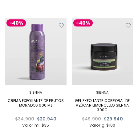
-40%
-40%
SIENNA
SIENNA
CREMA EXFOLIANTE DE FRUTOS
GEL EXFOLIANTE CORPORAL DE
MORADOS 600 ML
AZÚCAR LIMONCELLO SIENNA
300G
Precio
Precio
$34.900
$20.940
$49.900
$29.940
habitual
habitual
Valor ml: $35
Valor g: $100