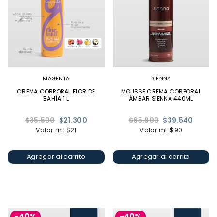
MAGENTA
SIENNA
CREMA CORPORAL FLOR DE
MOUSSE CREMA CORPORAL
BAHÍA 1 L
ÁMBAR SIENNA 440ML
Precio
Precio
$35.500
$21.300
$65.900
$39.540
habitual
habitual
Valor ml: $21
Valor ml: $90
Agregar al carrito
Agregar al carrito
-40%
-40%