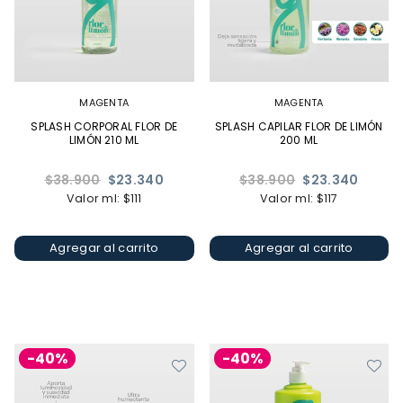
MAGENTA
MAGENTA
SPLASH CORPORAL FLOR DE
SPLASH CAPILAR FLOR DE LIMÓN
LIMÓN 210 ML
200 ML
Precio
Precio
$38.900
$23.340
$38.900
$23.340
habitual
habitual
Valor ml: $111
Valor ml: $117
Agregar al carrito
Agregar al carrito
-40%
-40%