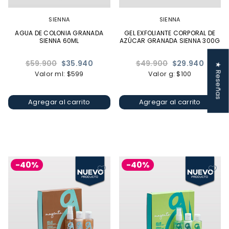
SIENNA
SIENNA
AGUA DE COLONIA GRANADA
GEL EXFOLIANTE CORPORAL DE
SIENNA 60ML
AZÚCAR GRANADA SIENNA 300G
Precio
Precio
$59.900
$35.940
$49.900
$29.940
★ Reseñas
habitual
habitual
Valor ml: $599
Valor g: $100
Agregar al carrito
Agregar al carrito
-40%
-40%