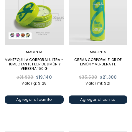
MAGENTA
MAGENTA
MANTEQUILLA CORPORAL ULTRA -
CREMA CORPORAL FLOR DE
HUMECTANTE FLOR DE LIMÓN Y
LIMÓN Y VERBENA 1 L
VERBENA 150 G
Precio
Precio
$31.900
$19.140
$35.500
$21.300
habitual
habitual
Valor g: $128
Valor ml: $21
Agregar al carrito
Agregar al carrito