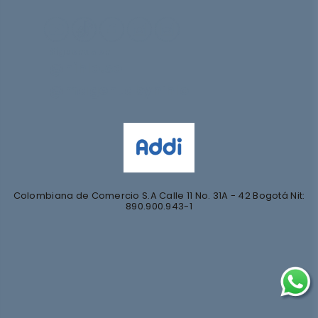
Síguenos en
@nihlo.co
@magentabynihlo
Colombiana de Comercio S.A Calle 11 No. 31A - 42 Bogotá Nit:
890.900.943-1