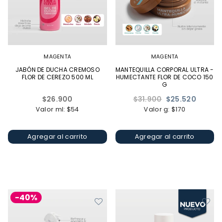
MAGENTA
MAGENTA
JABÓN DE DUCHA CREMOSO
MANTEQUILLA CORPORAL ULTRA -
FLOR DE CEREZO 500 ML
HUMECTANTE FLOR DE COCO 150
G
Precio
Precio
$26.900
$31.900
$25.520
habitual
habitual
Valor ml: $54
Valor g: $170
Agregar al carrito
Agregar al carrito
-40%