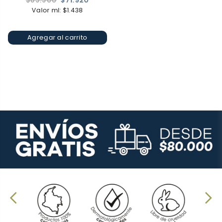
$89.900
$71.920
habitual
Valor ml: $1.438
Agregar al carrito